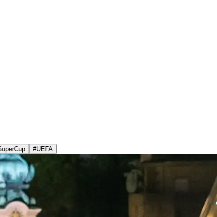
SuperCup
#
UEFA