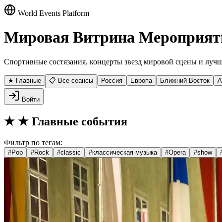
World Events Platform
Мировая Витрина Мероприят
Спортивные состязания, концерты звезд мировой сцены и лучш
★ Главные
📋 Все сеансы
Россия
Европа
Ближний Восток
А
Войти
★
★ Главные события
Фильтр по тегам:
#
Pop
#
Rock
#
classic
#
классическая музыка
#
Opera
#
show