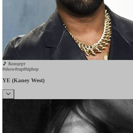
🎵 Концерт
#
show
#
rap
#
hiphop
YE (Kaney West)