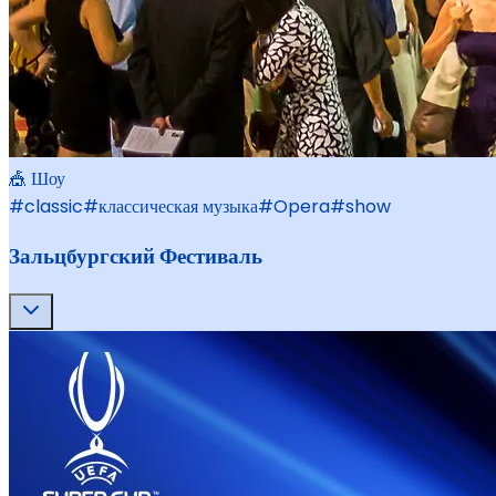
🎪 Шоу
#
classic
#
классическая музыка
#
Opera
#
show
Зальцбургский Фестиваль