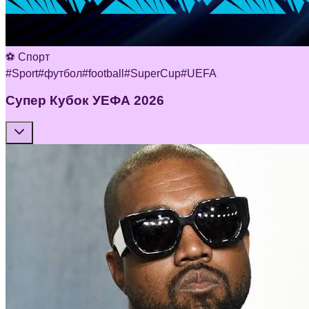
⚽ Спорт
#
Sport
#
футбол
#
football
#
SuperCup
#
UEFA
Супер Кубок УЕФА 2026