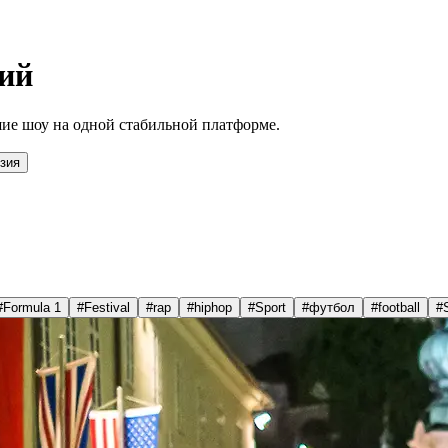
ий
ие шоу на одной стабильной платформе.
зия
#
Formula 1
#
Festival
#
rap
#
hiphop
#
Sport
#
футбол
#
football
#