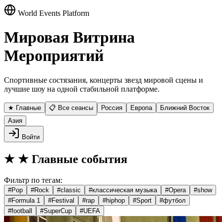
World Events Platform
Мировая Витрина
Мероприятий
Спортивные состязания, концерты звезд мировой сцены и
лучшие шоу на одной стабильной платформе.
★ Главные
📋 Все сеансы
Россия
Европа
Ближний Восток
Азия
Войти
★
★ Главные события
Фильтр по тегам:
#
Pop
#
Rock
#
classic
#
классическая музыка
#
Opera
#
show
#
Formula 1
#
Festival
#
rap
#
hiphop
#
Sport
#
футбол
#
football
#
SuperCup
#
UEFA