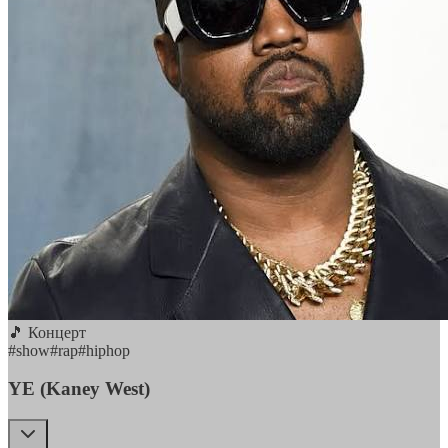
🎵 Концерт
#
show
#
rap
#
hiphop
YE (Kaney West)