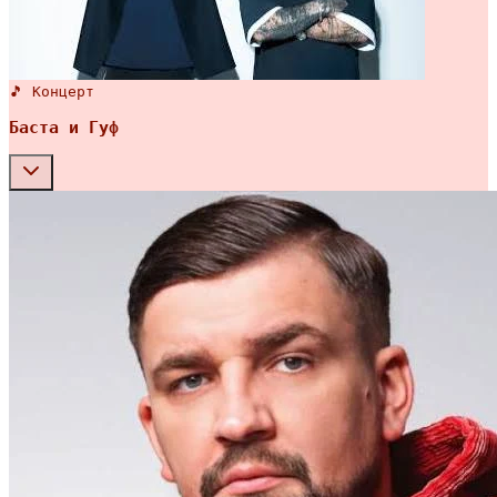
🎵 Концерт
Баста и Гуф