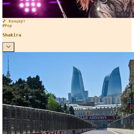
🎵 Концерт
#
Pop
Shakira