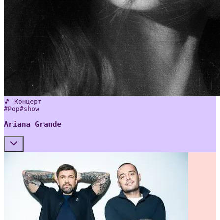
🎵 Концерт
#
Pop
#
show
Ariana Grande