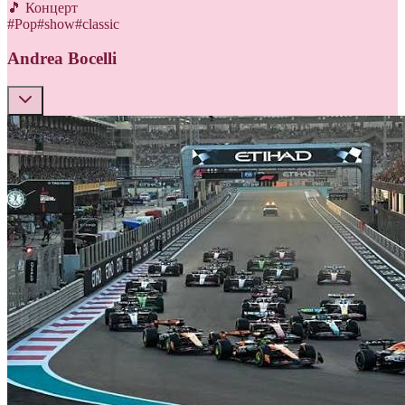
🎵 Концерт
#
Pop
#
show
#
classic
Andrea Bocelli