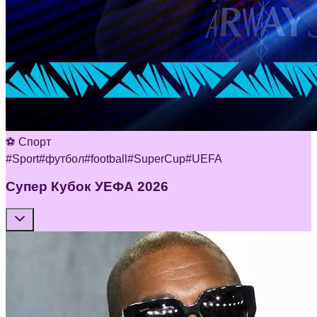
⚽ Спорт
#
Sport
#
футбол
#
football
#
SuperCup
#
UEFA
Супер Кубок УЕФА 2026