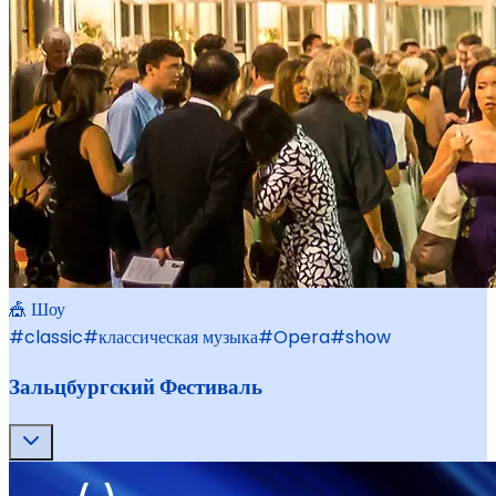
🎪 Шоу
#
classic
#
классическая музыка
#
Opera
#
show
Зальцбургский Фестиваль