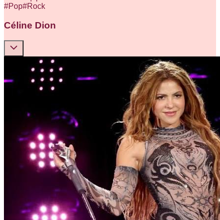
#
Pop
#
Rock
Céline Dion