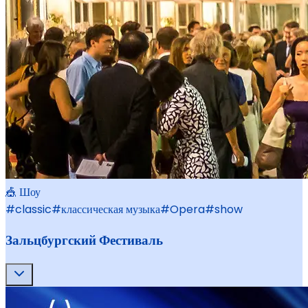
🎪 Шоу
#
classic
#
классическая музыка
#
Opera
#
show
Зальцбургский Фестиваль