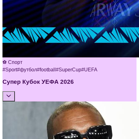
⚽ Спорт
#
Sport
#
футбол
#
football
#
SuperCup
#
UEFA
Супер Кубок УЕФА 2026