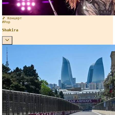
🎵 Концерт
#
Pop
Shakira