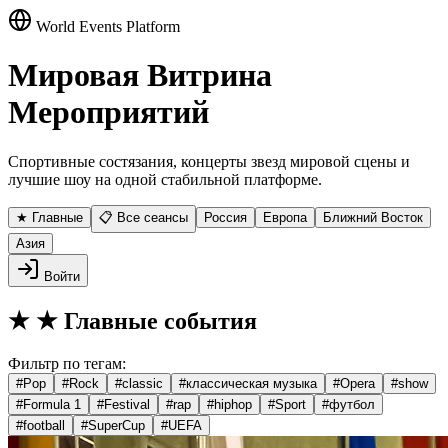
World Events Platform
Мировая Витрина
Мероприятий
Спортивные состязания, концерты звезд мировой сцены и
лучшие шоу на одной стабильной платформе.
★ Главные
📋 Все сеансы
Россия
Европа
Ближний Восток
Азия
Войти
★
★ Главные события
Фильтр по тегам:
#
Pop
#
Rock
#
classic
#
классическая музыка
#
Opera
#
show
#
Formula 1
#
Festival
#
rap
#
hiphop
#
Sport
#
футбол
#
football
#
SuperCup
#
UEFA