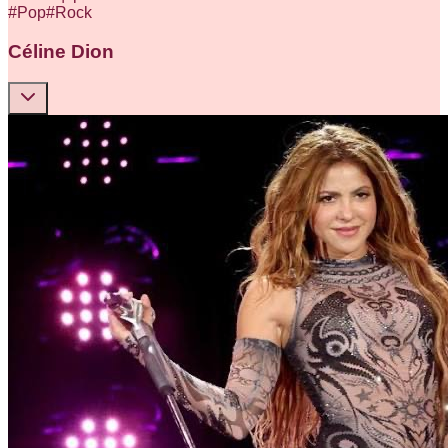
#
Pop
#
Rock
Céline Dion