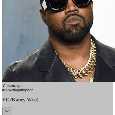
🎵 Концерт
#
show
#
rap
#
hiphop
YE (Kaney West)