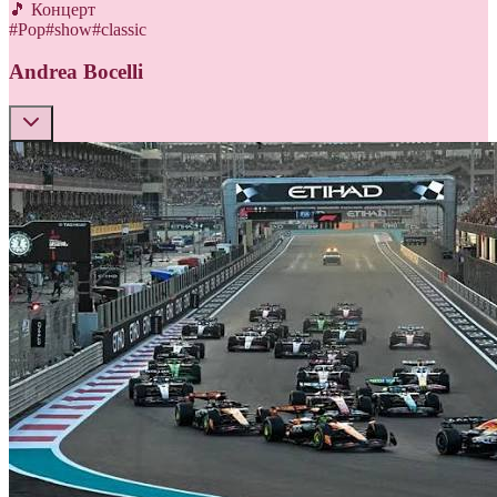
🎵 Концерт
#
Pop
#
show
#
classic
Andrea Bocelli