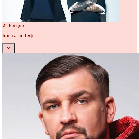
🎵 Концерт
Баста и Гуф