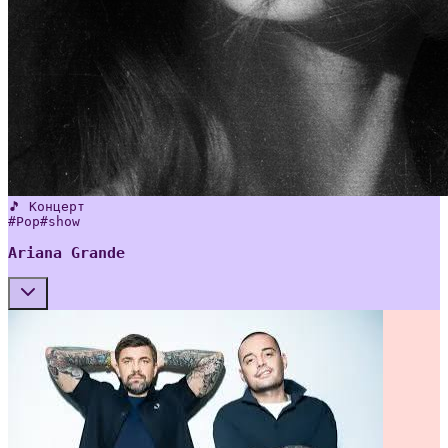
🎵 Концерт
#
Pop
#
show
Ariana Grande