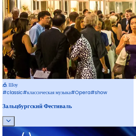
🎪 Шоу
#
classic
#
классическая музыка
#
Opera
#
show
Зальцбургский Фестиваль