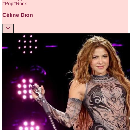
#
Pop
#
Rock
Céline Dion