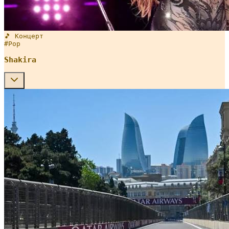
🎵 Концерт
#
Pop
Shakira