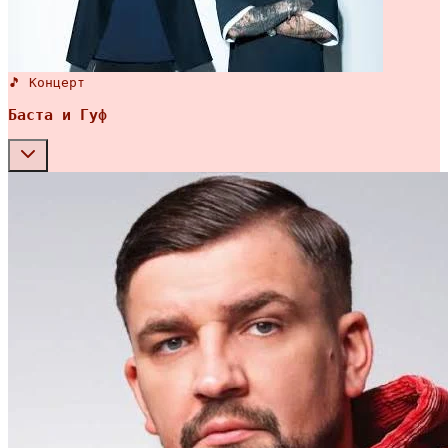
🎵 Концерт
Баста и Гуф