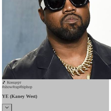
🎵 Концерт
#
show
#
rap
#
hiphop
YE (Kaney West)