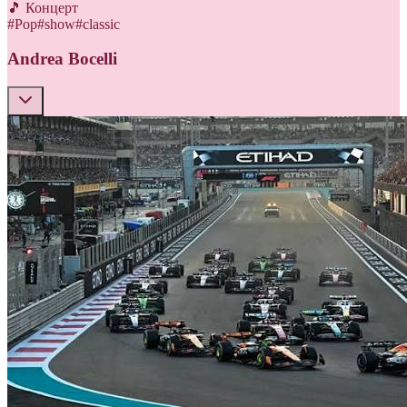
🎵 Концерт
#
Pop
#
show
#
classic
Andrea Bocelli