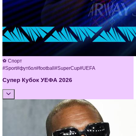
⚽ Спорт
#
Sport
#
футбол
#
football
#
SuperCup
#
UEFA
Супер Кубок УЕФА 2026