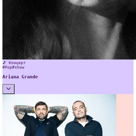
🎵 Концерт
#
Pop
#
show
Ariana Grande