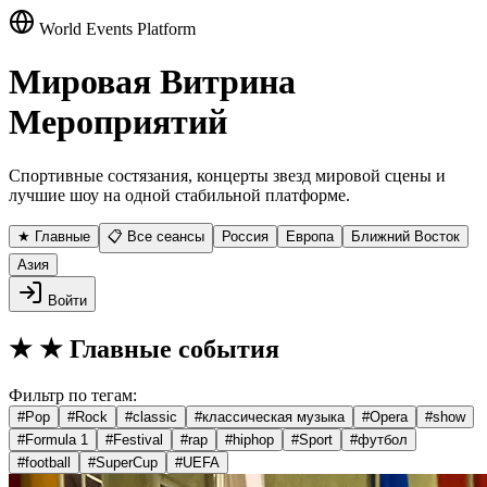
World Events Platform
Мировая Витрина
Мероприятий
Спортивные состязания, концерты звезд мировой сцены и
лучшие шоу на одной стабильной платформе.
★ Главные
📋 Все сеансы
Россия
Европа
Ближний Восток
Азия
Войти
★
★ Главные события
Фильтр по тегам:
#
Pop
#
Rock
#
classic
#
классическая музыка
#
Opera
#
show
#
Formula 1
#
Festival
#
rap
#
hiphop
#
Sport
#
футбол
#
football
#
SuperCup
#
UEFA