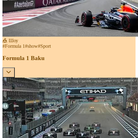
🎪 Шоу
#
Formula 1
#
show
#
Sport
Formula 1 Baku