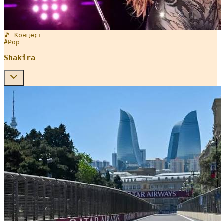
🎵 Концерт
#
Pop
Shakira