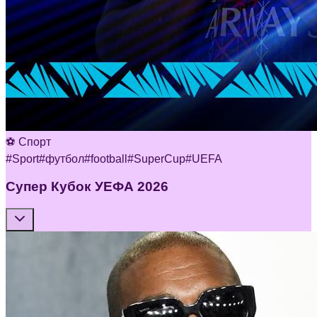
⚽ Спорт
#
Sport
#
футбол
#
football
#
SuperCup
#
UEFA
Супер Кубок УЕФА 2026