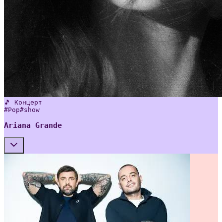
🎵 Концерт
#
Pop
#
show
Ariana Grande