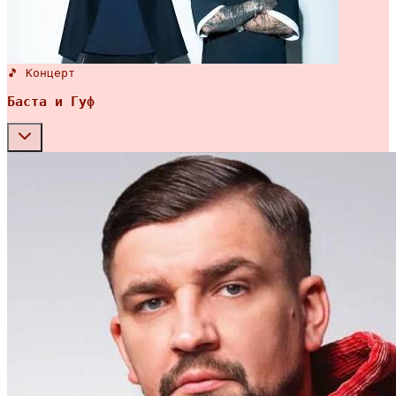
🎵 Концерт
Баста и Гуф