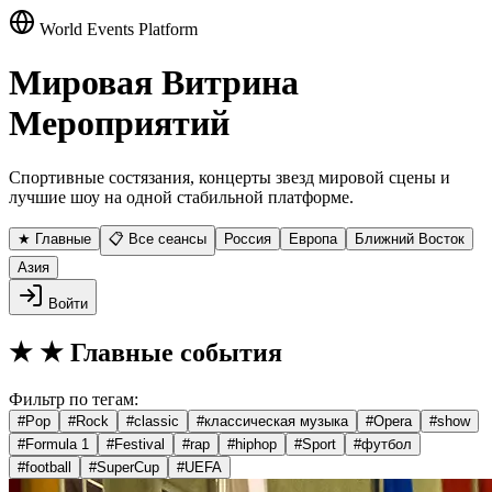
World Events Platform
Мировая Витрина
Мероприятий
Спортивные состязания, концерты звезд мировой сцены и
лучшие шоу на одной стабильной платформе.
★ Главные
📋 Все сеансы
Россия
Европа
Ближний Восток
Азия
Войти
★
★ Главные события
Фильтр по тегам:
#
Pop
#
Rock
#
classic
#
классическая музыка
#
Opera
#
show
#
Formula 1
#
Festival
#
rap
#
hiphop
#
Sport
#
футбол
#
football
#
SuperCup
#
UEFA