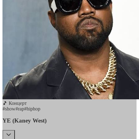
🎵 Концерт
#
show
#
rap
#
hiphop
YE (Kaney West)