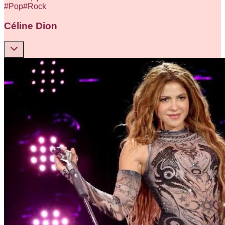
#
Pop
#
Rock
Céline Dion