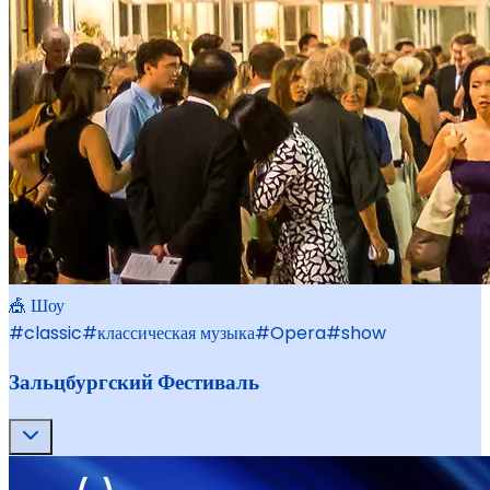
🎪 Шоу
#
classic
#
классическая музыка
#
Opera
#
show
Зальцбургский Фестиваль