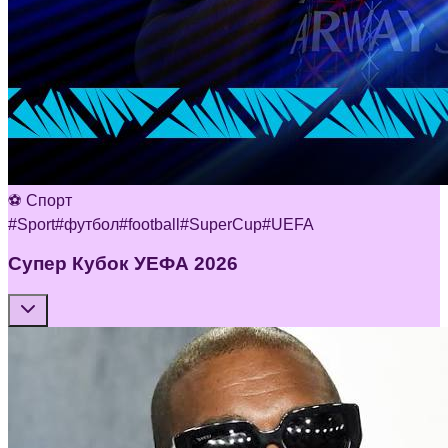
⚽ Спорт
#
Sport
#
футбол
#
football
#
SuperCup
#
UEFA
Супер Кубок УЕФА 2026