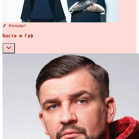
🎵 Концерт
Баста и Гуф