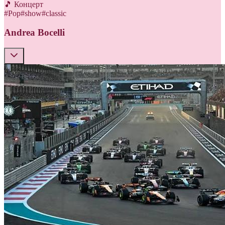
🎵 Концерт
#
Pop
#
show
#
classic
Andrea Bocelli