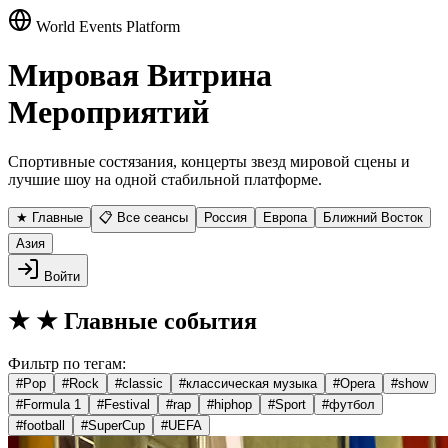
World Events Platform
Мировая Витрина
Мероприятий
Спортивные состязания, концерты звезд мировой сцены и
лучшие шоу на одной стабильной платформе.
★ Главные
📋 Все сеансы
Россия
Европа
Ближний Восток
Азия
Войти
★
★ Главные события
Фильтр по тегам:
#
Pop
#
Rock
#
classic
#
классическая музыка
#
Opera
#
show
#
Formula 1
#
Festival
#
rap
#
hiphop
#
Sport
#
футбол
#
football
#
SuperCup
#
UEFA