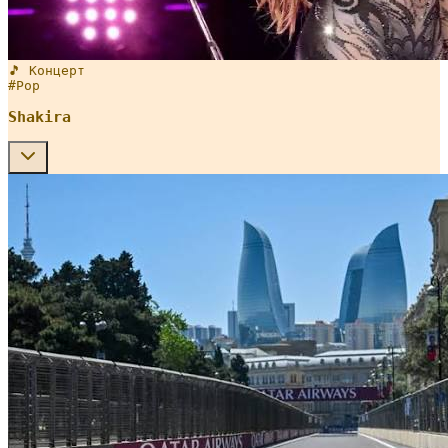
🎵 Концерт
#
Pop
Shakira