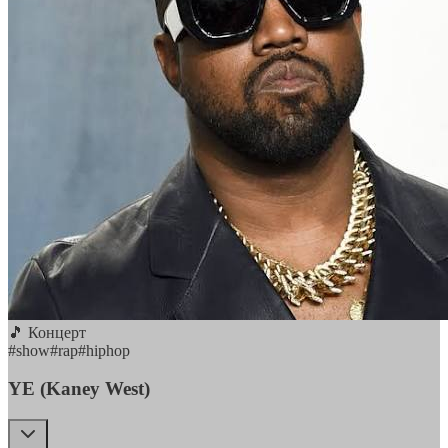
🎵 Концерт
#
show
#
rap
#
hiphop
YE (Kaney West)