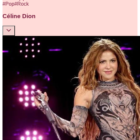
#
Pop
#
Rock
Céline Dion