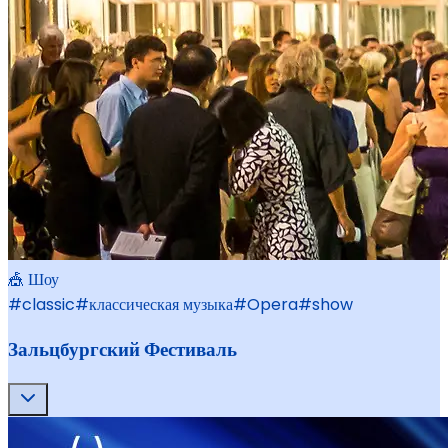
🎪 Шоу
#
classic
#
классическая музыка
#
Opera
#
show
Зальцбургский Фестиваль