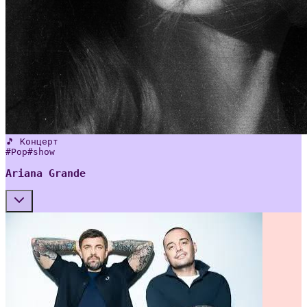
🎵 Концерт
#
Pop
#
show
Ariana Grande