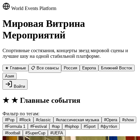
World Events Platform
Мировая Витрина
Мероприятий
Спортивные состязания, концерты звезд мировой сцены и
лучшие шоу на одной стабильной платформе.
★ Главные
📋 Все сеансы
Россия
Европа
Ближний Восток
Азия
Войти
★
★ Главные события
Фильтр по тегам:
#
Pop
#
Rock
#
classic
#
классическая музыка
#
Opera
#
show
#
Formula 1
#
Festival
#
rap
#
hiphop
#
Sport
#
футбол
#
football
#
SuperCup
#
UEFA