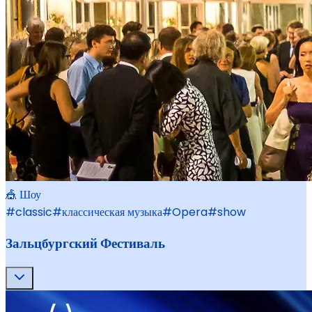
🎪 Шоу
#
classic
#
классическая музыка
#
Opera
#
show
Зальцбургский Фестиваль