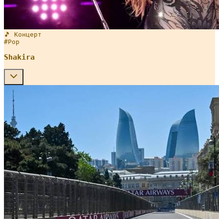
🎵 Концерт
#
Pop
Shakira