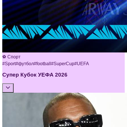
⚽ Спорт
#
Sport
#
футбол
#
football
#
SuperCup
#
UEFA
Супер Кубок УЕФА 2026