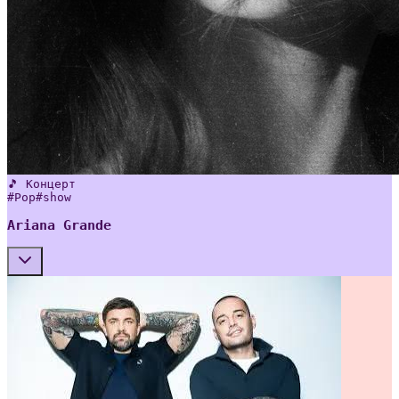
🎵 Концерт
#
Pop
#
show
Ariana Grande