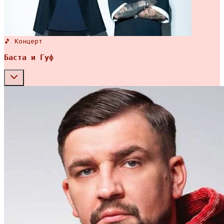
🎵 Концерт
Баста и Гуф