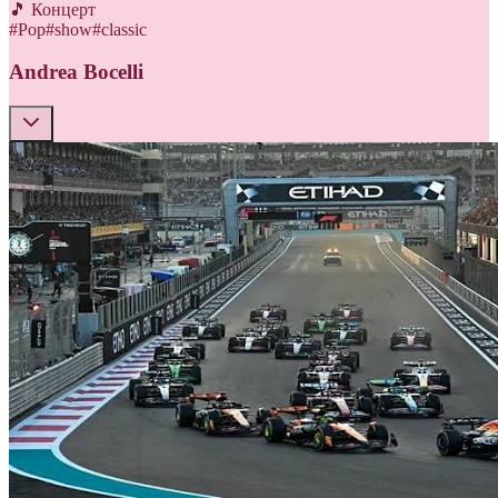
🎵 Концерт
#
Pop
#
show
#
classic
Andrea Bocelli