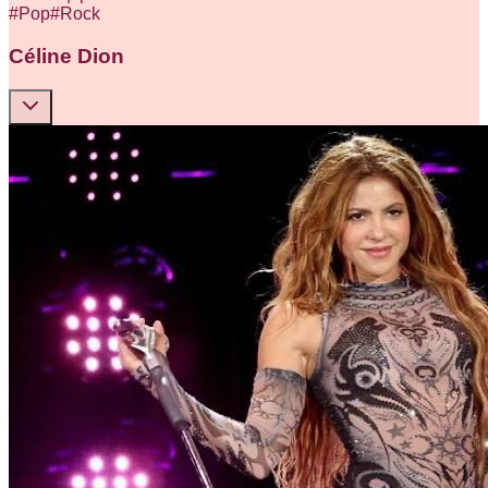
#
Pop
#
Rock
Céline Dion