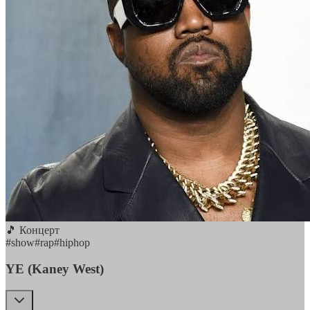
🎵 Концерт
#
show
#
rap
#
hiphop
YE (Kaney West)