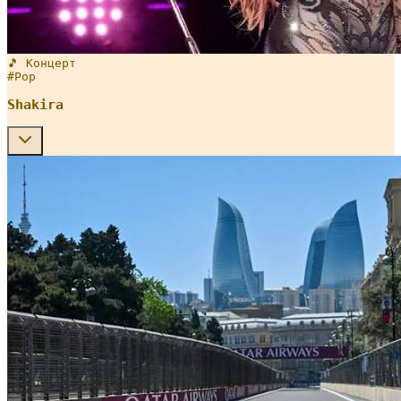
🎵 Концерт
#
Pop
Shakira