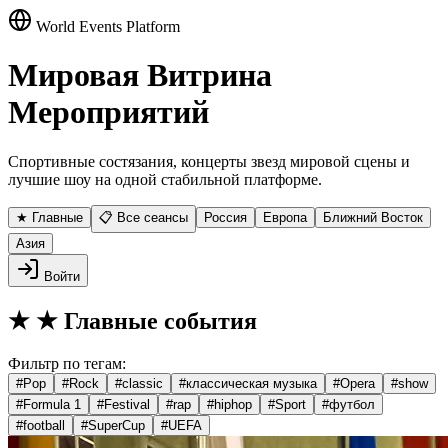
World Events Platform
Мировая Витрина
Мероприятий
Спортивные состязания, концерты звезд мировой сцены и
лучшие шоу на одной стабильной платформе.
★ Главные
📋 Все сеансы
Россия
Европа
Ближний Восток
Азия
Войти
★
★ Главные события
Фильтр по тегам:
#
Pop
#
Rock
#
classic
#
классическая музыка
#
Opera
#
show
#
Formula 1
#
Festival
#
rap
#
hiphop
#
Sport
#
футбол
#
football
#
SuperCup
#
UEFA