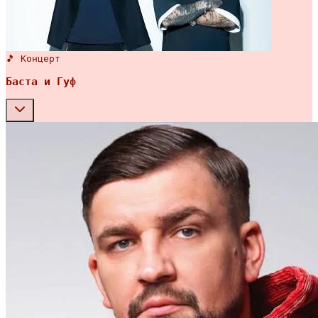
🎵 Концерт
Баста и Гуф