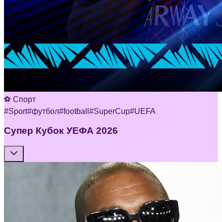
⚽ Спорт
#
Sport
#
футбол
#
football
#
SuperCup
#
UEFA
Супер Кубок УЕФА 2026