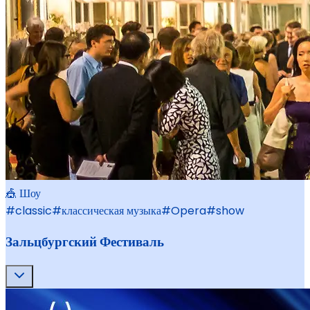
🎪 Шоу
#
classic
#
классическая музыка
#
Opera
#
show
Зальцбургский Фестиваль