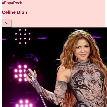
#
Pop
#
Rock
Céline Dion