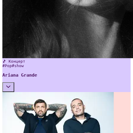
🎵 Концерт
#
Pop
#
show
Ariana Grande