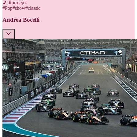
🎵 Концерт
#
Pop
#
show
#
classic
Andrea Bocelli