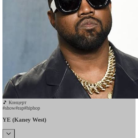
🎵 Концерт
#
show
#
rap
#
hiphop
YE (Kaney West)