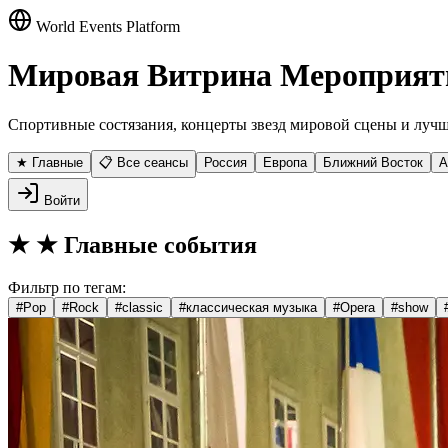
World Events Platform
Мировая Витрина Мероприят
Спортивные состязания, концерты звезд мировой сцены и лучш
★ Главные
📋 Все сеансы
Россия
Европа
Ближний Восток
А
Войти
★
★ Главные события
Фильтр по тегам:
#
Pop
#
Rock
#
classic
#
классическая музыка
#
Opera
#
show