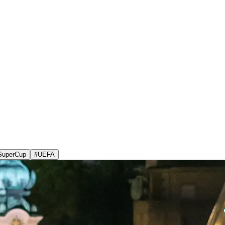
SuperCup
#
UEFA