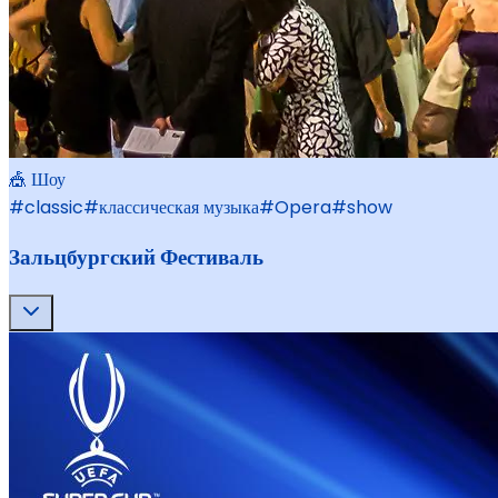
🎪 Шоу
#
classic
#
классическая музыка
#
Opera
#
show
Зальцбургский Фестиваль