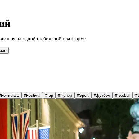
ий
ие шоу на одной стабильной платформе.
зия
#
Formula 1
#
Festival
#
rap
#
hiphop
#
Sport
#
футбол
#
football
#