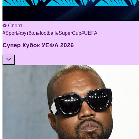
⚽ Спорт
#
Sport
#
футбол
#
football
#
SuperCup
#
UEFA
Супер Кубок УЕФА 2026