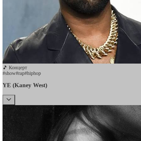
🎵 Концерт
#
show
#
rap
#
hiphop
YE (Kaney West)