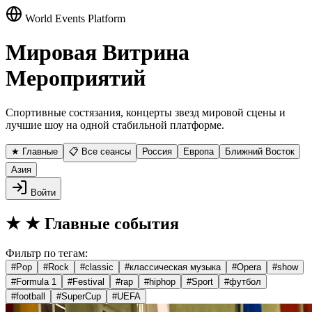
World Events Platform
Мировая Витрина
Мероприятий
Спортивные состязания, концерты звезд мировой сцены и
лучшие шоу на одной стабильной платформе.
★ Главные
📋 Все сеансы
Россия
Европа
Ближний Восток
Азия
Войти
★
★ Главные события
Фильтр по тегам:
#
Pop
#
Rock
#
classic
#
классическая музыка
#
Opera
#
show
#
Formula 1
#
Festival
#
rap
#
hiphop
#
Sport
#
футбол
#
football
#
SuperCup
#
UEFA