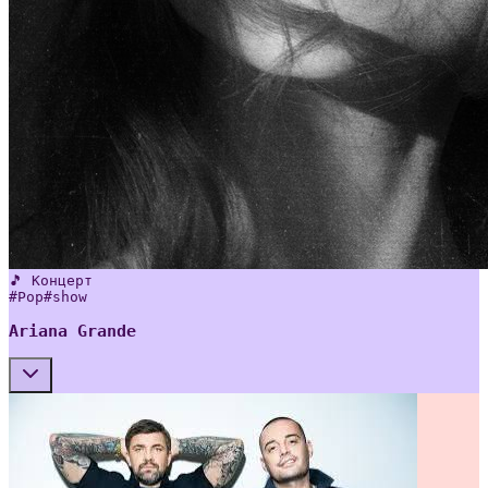
🎵 Концерт
#
Pop
#
show
Ariana Grande