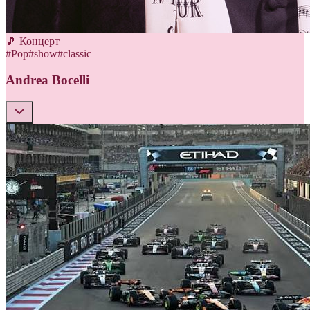
🎵 Концерт
#
Pop
#
show
#
classic
Andrea Bocelli