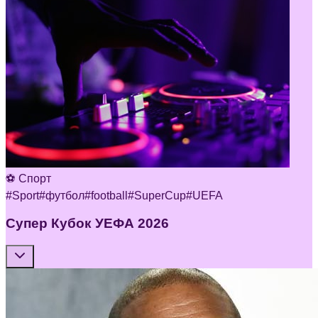
⚽ Спорт
#
Sport
#
футбол
#
football
#
SuperCup
#
UEFA
Супер Кубок УЕФА 2026