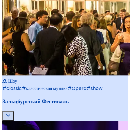
🎪 Шоу
#
classic
#
классическая музыка
#
Opera
#
show
Зальцбургский Фестиваль