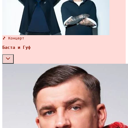
🎵 Концерт
Баста и Гуф