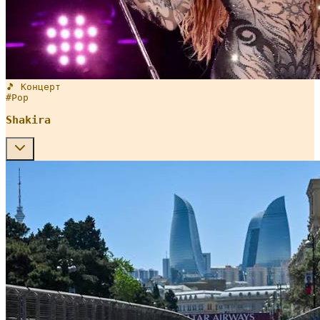
🎵 Концерт
#
Pop
Shakira