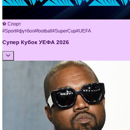
⚽ Спорт
#
Sport
#
футбол
#
football
#
SuperCup
#
UEFA
Супер Кубок УЕФА 2026