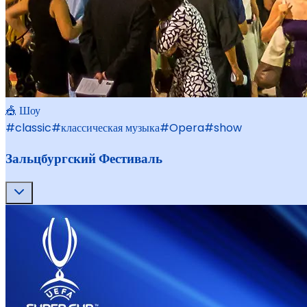
🎪 Шоу
#
classic
#
классическая музыка
#
Opera
#
show
Зальцбургский Фестиваль