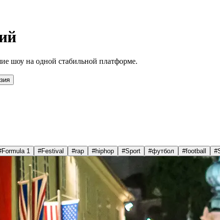
ий
ие шоу на одной стабильной платформе.
зия
#
Formula 1
#
Festival
#
rap
#
hiphop
#
Sport
#
футбол
#
football
#