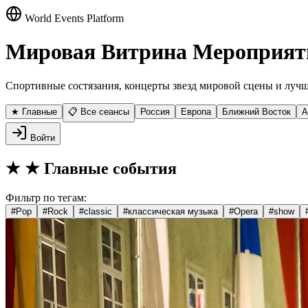
World Events Platform
Мировая Витрина Мероприят
Спортивные состязания, концерты звезд мировой сцены и лучш
★ Главные
📋 Все сеансы
Россия
Европа
Ближний Восток
А
Войти
★
★ Главные события
Фильтр по тегам:
#
Pop
#
Rock
#
classic
#
классическая музыка
#
Opera
#
show