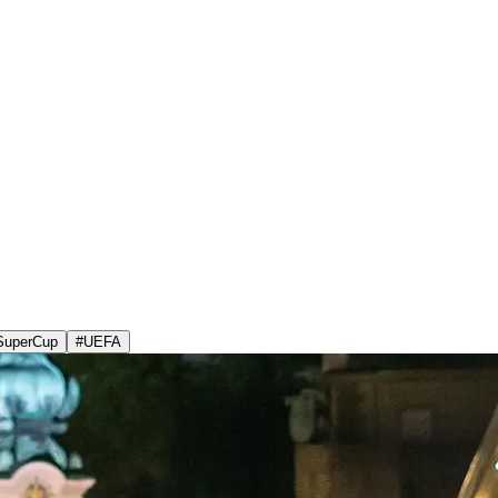
SuperCup
#
UEFA