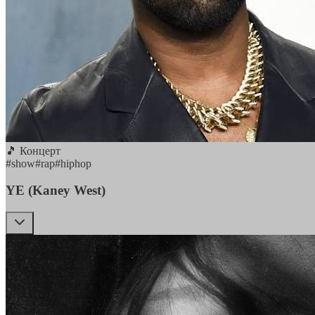
🎵 Концерт
#
show
#
rap
#
hiphop
YE (Kaney West)