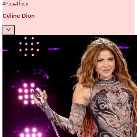
#
Pop
#
Rock
Céline Dion