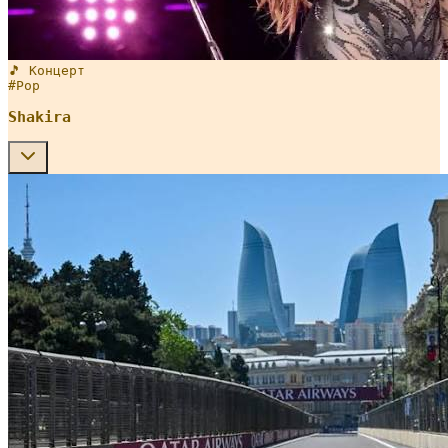
🎵 Концерт
#
Pop
Shakira