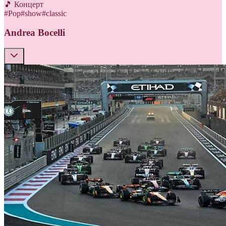
🎵 Концерт
#
Pop
#
show
#
classic
Andrea Bocelli