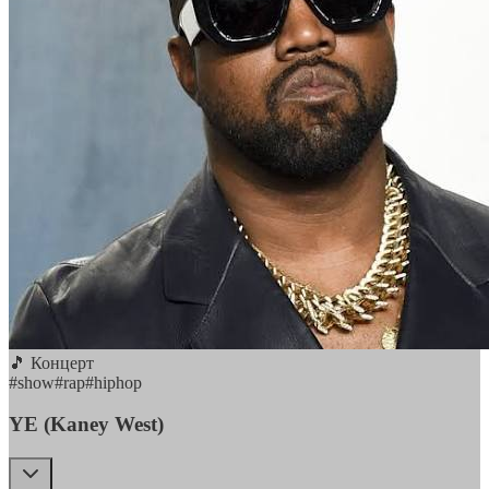
🎵 Концерт
#
show
#
rap
#
hiphop
YE (Kaney West)