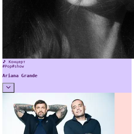
🎵 Концерт
#
Pop
#
show
Ariana Grande