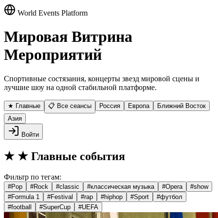
World Events Platform
Мировая Витрина
Мероприятий
Спортивные состязания, концерты звезд мировой сцены и
лучшие шоу на одной стабильной платформе.
★ Главные
📋 Все сеансы
Россия
Европа
Ближний Восток
Азия
Войти
★
★ Главные события
Фильтр по тегам:
#
Pop
#
Rock
#
classic
#
классическая музыка
#
Opera
#
show
#
Formula 1
#
Festival
#
rap
#
hiphop
#
Sport
#
футбол
#
football
#
SuperCup
#
UEFA