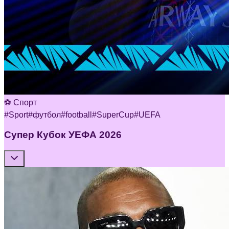
⚽ Спорт
#
Sport
#
футбол
#
football
#
SuperCup
#
UEFA
Супер Кубок УЕФА 2026