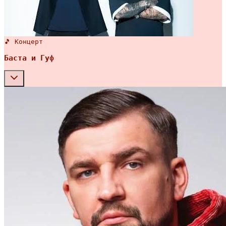
🎵 Концерт
Баста и Гуф