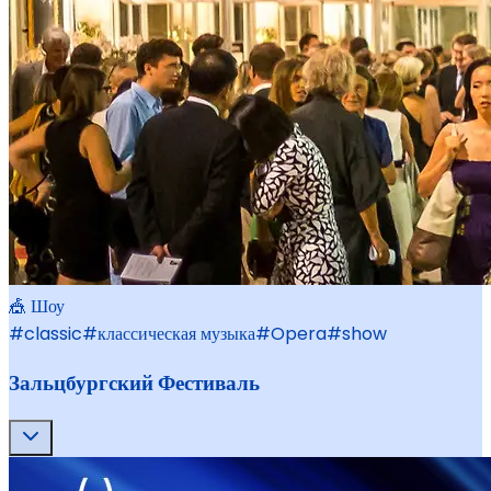
🎪 Шоу
#
classic
#
классическая музыка
#
Opera
#
show
Зальцбургский Фестиваль