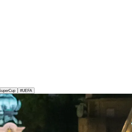
SuperCup
#
UEFA