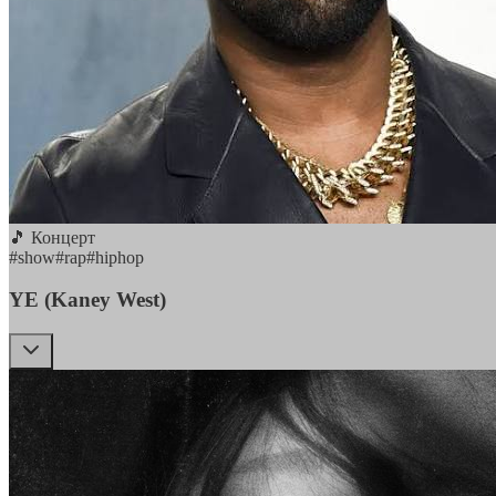
🎵 Концерт
#
show
#
rap
#
hiphop
YE (Kaney West)