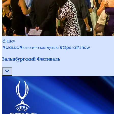
🎪 Шоу
#
classic
#
классическая музыка
#
Opera
#
show
Зальцбургский Фестиваль