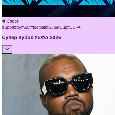
⚽ Спорт
#
Sport
#
футбол
#
football
#
SuperCup
#
UEFA
Супер Кубок УЕФА 2026