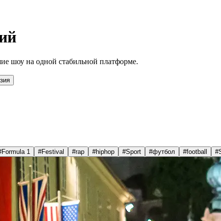
ий
ие шоу на одной стабильной платформе.
зия
#
Formula 1
#
Festival
#
rap
#
hiphop
#
Sport
#
футбол
#
football
#