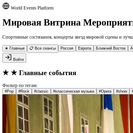
World Events Platform
Мировая Витрина Мероприят
Спортивные состязания, концерты звезд мировой сцены и лучш
★ Главные
📋 Все сеансы
Россия
Европа
Ближний Восток
А
Войти
★
★ Главные события
Фильтр по тегам:
#
Pop
#
Rock
#
classic
#
классическая музыка
#
Opera
#
show