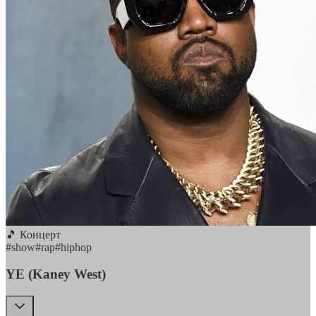
🎵 Концерт
#
show
#
rap
#
hiphop
YE (Kaney West)