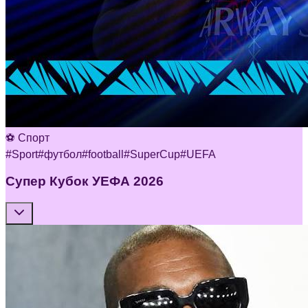
⚽ Спорт
#
Sport
#
футбол
#
football
#
SuperCup
#
UEFA
Супер Кубок УЕФА 2026