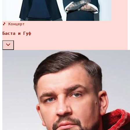
🎵 Концерт
Баста и Гуф