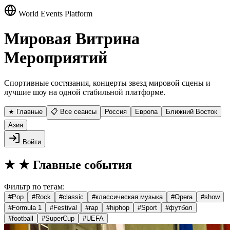
World Events Platform
Мировая Витрина
Мероприятий
Спортивные состязания, концерты звезд мировой сцены и
лучшие шоу на одной стабильной платформе.
★ Главные
📋 Все сеансы
Россия
Европа
Ближний Восток
Азия
Войти
★
★ Главные события
Фильтр по тегам:
#
Pop
#
Rock
#
classic
#
классическая музыка
#
Opera
#
show
#
Formula 1
#
Festival
#
rap
#
hiphop
#
Sport
#
футбол
#
football
#
SuperCup
#
UEFA