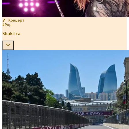
🎵 Концерт
#
Pop
Shakira