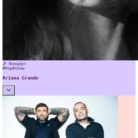
🎵 Концерт
#
Pop
#
show
Ariana Grande