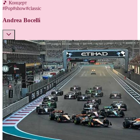
🎵 Концерт
#
Pop
#
show
#
classic
Andrea Bocelli