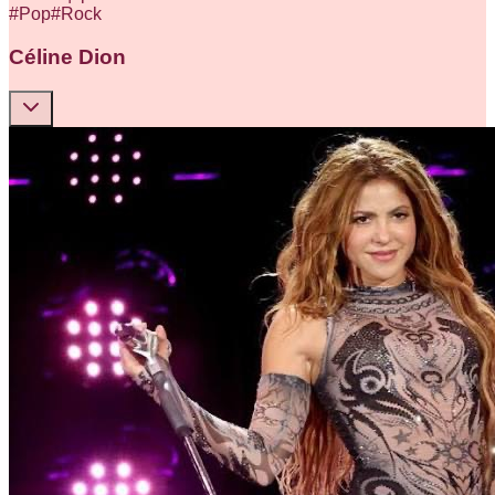
#
Pop
#
Rock
Céline Dion