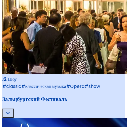
🎪 Шоу
#
classic
#
классическая музыка
#
Opera
#
show
Зальцбургский Фестиваль