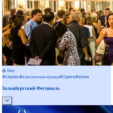
🎪 Шоу
#
classic
#
классическая музыка
#
Opera
#
show
Зальцбургский Фестиваль