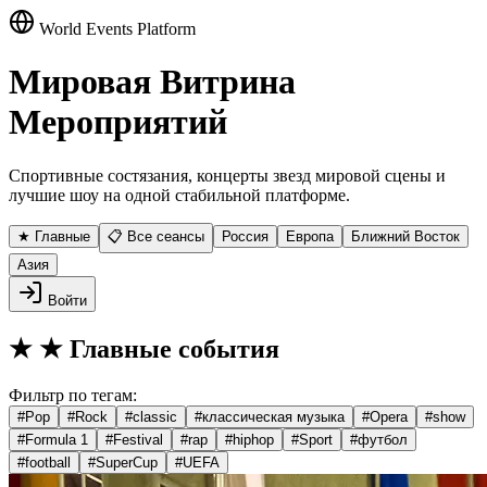
World Events Platform
Мировая Витрина
Мероприятий
Спортивные состязания, концерты звезд мировой сцены и
лучшие шоу на одной стабильной платформе.
★ Главные
📋 Все сеансы
Россия
Европа
Ближний Восток
Азия
Войти
★
★ Главные события
Фильтр по тегам:
#
Pop
#
Rock
#
classic
#
классическая музыка
#
Opera
#
show
#
Formula 1
#
Festival
#
rap
#
hiphop
#
Sport
#
футбол
#
football
#
SuperCup
#
UEFA