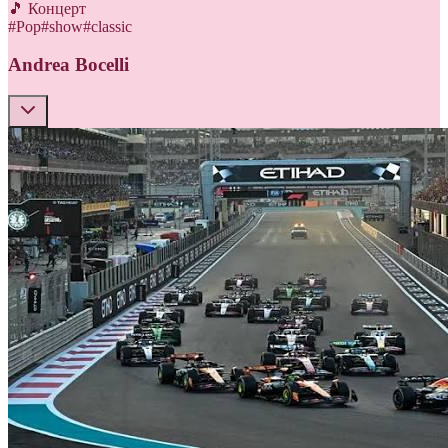
🎵 Концерт
#
Pop
#
show
#
classic
Andrea Bocelli