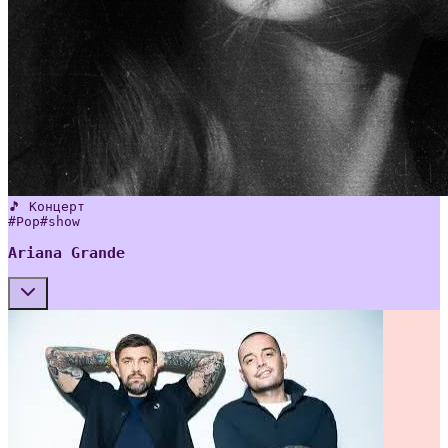
🎵 Концерт
#
Pop
#
show
Ariana Grande