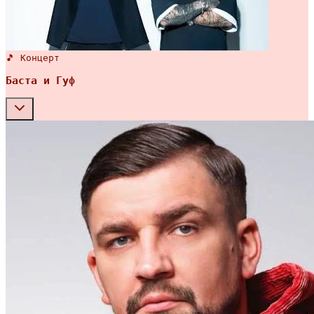
🎵 Концерт
Баста и Гуф