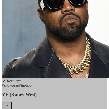
🎵 Концерт
#
show
#
rap
#
hiphop
YE (Kaney West)