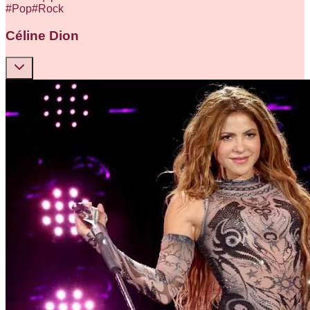
#
Pop
#
Rock
Céline Dion