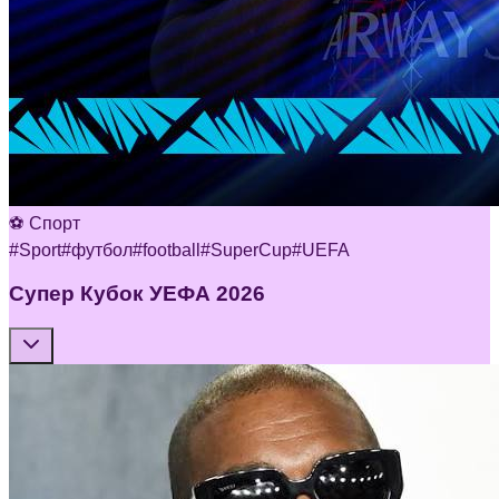
⚽ Спорт
#
Sport
#
футбол
#
football
#
SuperCup
#
UEFA
Супер Кубок УЕФА 2026