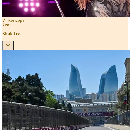
🎵 Концерт
#
Pop
Shakira