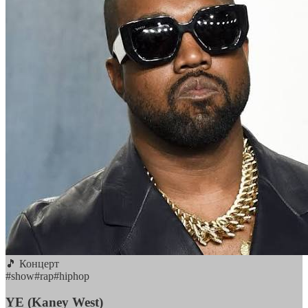
🎵 Концерт
#
show
#
rap
#
hiphop
YE (Kaney West)