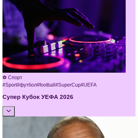
⚽ Спорт
#
Sport
#
футбол
#
football
#
SuperCup
#
UEFA
Супер Кубок УЕФА 2026