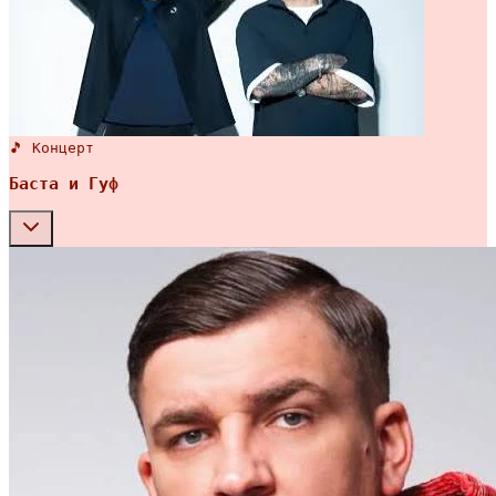
🎵 Концерт
Баста и Гуф