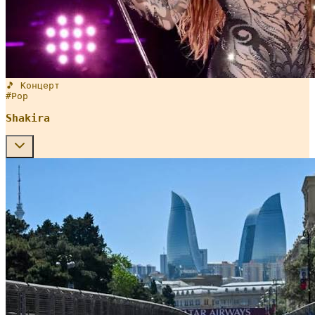
🎵 Концерт
#
Pop
Shakira