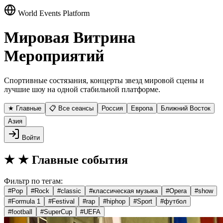
World Events Platform
Мировая Витрина
Мероприятий
Спортивные состязания, концерты звезд мировой сцены и
лучшие шоу на одной стабильной платформе.
★ Главные
📋 Все сеансы
Россия
Европа
Ближний Восток
Азия
Войти
★
★ Главные события
Фильтр по тегам:
#
Pop
#
Rock
#
classic
#
классическая музыка
#
Opera
#
show
#
Formula 1
#
Festival
#
rap
#
hiphop
#
Sport
#
футбол
#
football
#
SuperCup
#
UEFA