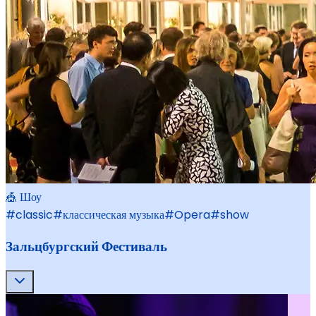
🎪 Шоу
#
classic
#
классическая музыка
#
Opera
#
show
Зальцбургский Фестиваль