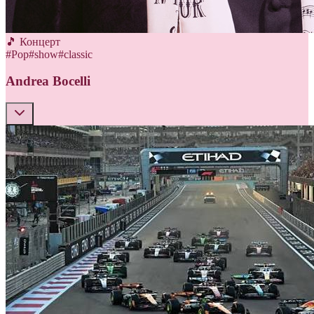
🎵 Концерт
#
Pop
#
show
#
classic
Andrea Bocelli