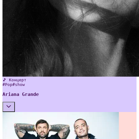
🎵 Концерт
#
Pop
#
show
Ariana Grande