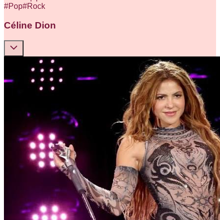
#
Pop
#
Rock
Céline Dion