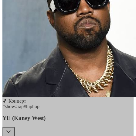
🎵 Концерт
#
show
#
rap
#
hiphop
YE (Kaney West)