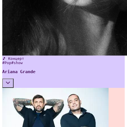
🎵 Концерт
#
Pop
#
show
Ariana Grande