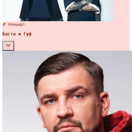
🎵 Концерт
Баста и Гуф