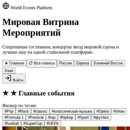
World Events Platform
Мировая Витрина
Мероприятий
Спортивные состязания, концерты звезд мировой сцены и
лучшие шоу на одной стабильной платформе.
★ Главные
📋 Все сеансы
Россия
Европа
Ближний Восток
Азия
Войти
★
★ Главные события
Фильтр по тегам:
#
Pop
#
Rock
#
classic
#
классическая музыка
#
Opera
#
show
#
Formula 1
#
Festival
#
rap
#
hiphop
#
Sport
#
футбол
#
football
#
SuperCup
#
UEFA