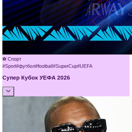
⚽ Спорт
#
Sport
#
футбол
#
football
#
SuperCup
#
UEFA
Супер Кубок УЕФА 2026