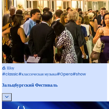
🎪 Шоу
#
classic
#
классическая музыка
#
Opera
#
show
Зальцбургский Фестиваль