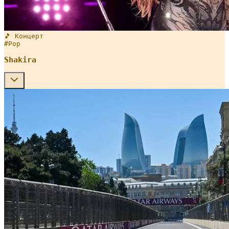
🎵 Концерт
#
Pop
Shakira