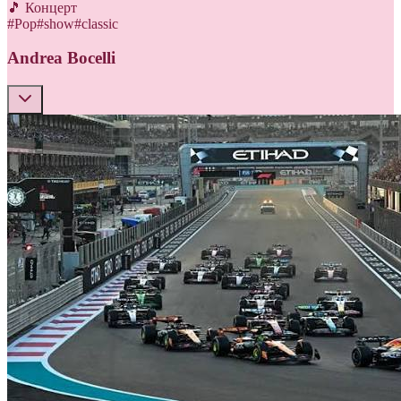
🎵 Концерт
#
Pop
#
show
#
classic
Andrea Bocelli