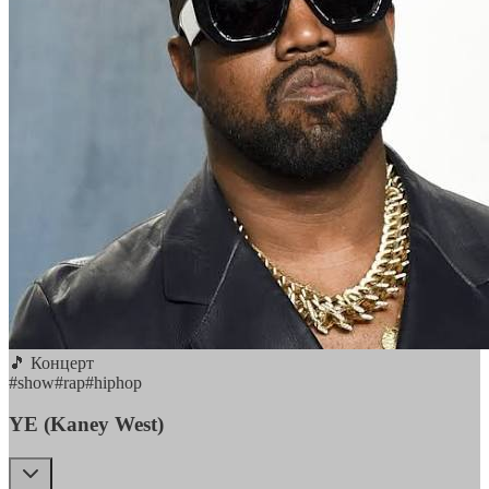
🎵 Концерт
#
show
#
rap
#
hiphop
YE (Kaney West)