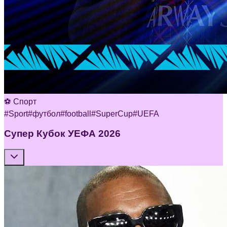
⚽ Спорт
#
Sport
#
футбол
#
football
#
SuperCup
#
UEFA
Супер Кубок УЕФА 2026