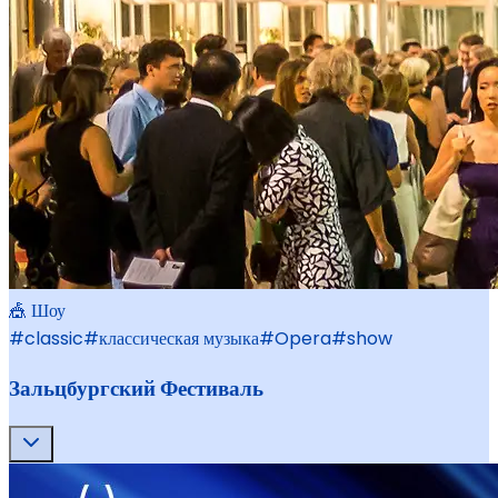
🎪 Шоу
#
classic
#
классическая музыка
#
Opera
#
show
Зальцбургский Фестиваль