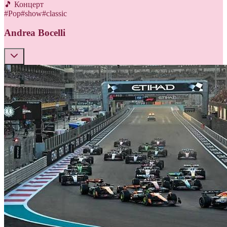
🎵 Концерт
#
Pop
#
show
#
classic
Andrea Bocelli