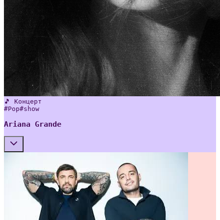
🎵 Концерт
#
Pop
#
show
Ariana Grande