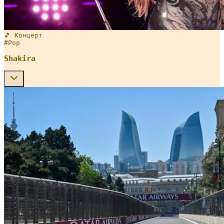
🎵 Концерт
#
Pop
Shakira