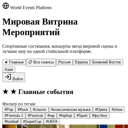
World Events Platform
Мировая Витрина
Мероприятий
Спортивные состязания, концерты звезд мировой сцены и
лучшие шоу на одной стабильной платформе.
★ Главные
📋 Все сеансы
Россия
Европа
Ближний Восток
Азия
Войти
★
★ Главные события
Фильтр по тегам:
#
Pop
#
Rock
#
classic
#
классическая музыка
#
Opera
#
show
#
Formula 1
#
Festival
#
rap
#
hiphop
#
Sport
#
футбол
#
football
#
SuperCup
#
UEFA