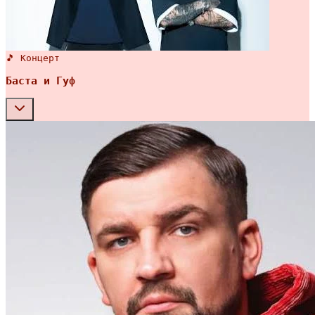
🎵 Концерт
Баста и Гуф