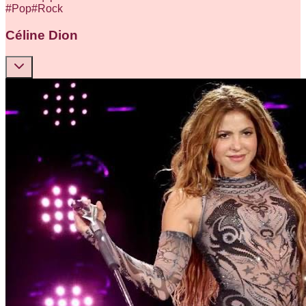
#
Pop
#
Rock
Céline Dion