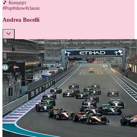
🎵 Концерт
#
Pop
#
show
#
classic
Andrea Bocelli