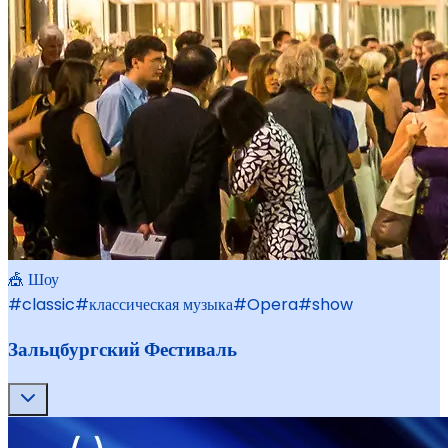
🎪 Шоу
#
classic
#
классическая музыка
#
Opera
#
show
Зальцбургский Фестиваль