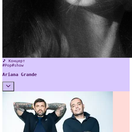
🎵 Концерт
#
Pop
#
show
Ariana Grande