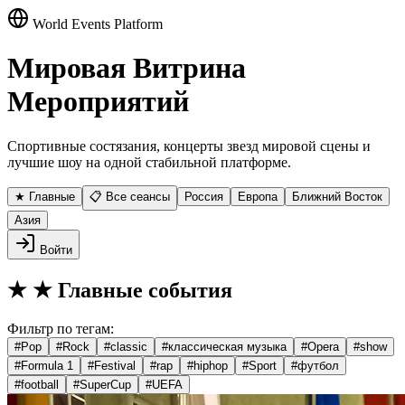
World Events Platform
Мировая Витрина
Мероприятий
Спортивные состязания, концерты звезд мировой сцены и
лучшие шоу на одной стабильной платформе.
★ Главные
📋 Все сеансы
Россия
Европа
Ближний Восток
Азия
Войти
★
★ Главные события
Фильтр по тегам:
#
Pop
#
Rock
#
classic
#
классическая музыка
#
Opera
#
show
#
Formula 1
#
Festival
#
rap
#
hiphop
#
Sport
#
футбол
#
football
#
SuperCup
#
UEFA