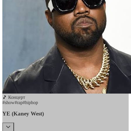
🎵 Концерт
#
show
#
rap
#
hiphop
YE (Kaney West)