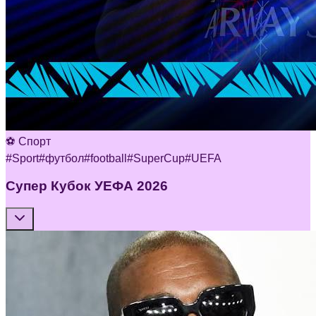
⚽ Спорт
#
Sport
#
футбол
#
football
#
SuperCup
#
UEFA
Супер Кубок УЕФА 2026