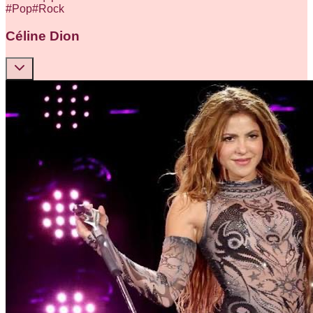
#
Pop
#
Rock
Céline Dion