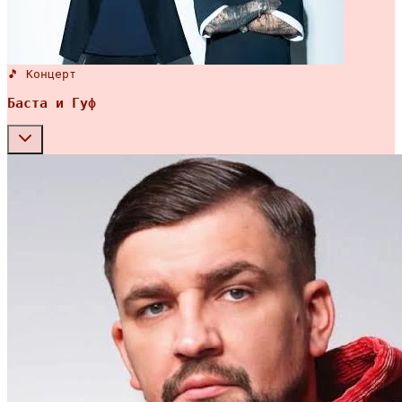
🎵 Концерт
Баста и Гуф