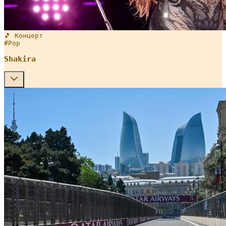
🎵 Концерт
#
Pop
Shakira