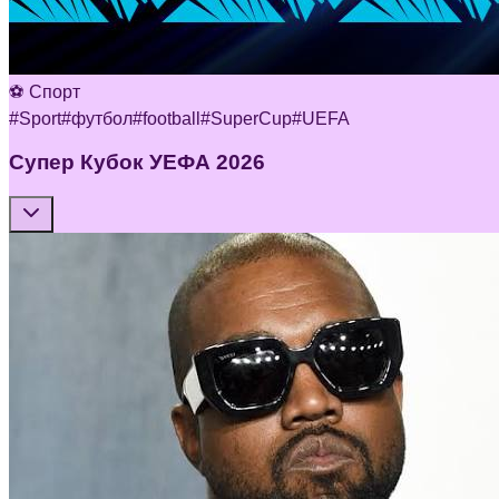
⚽ Спорт
#
Sport
#
футбол
#
football
#
SuperCup
#
UEFA
Супер Кубок УЕФА 2026