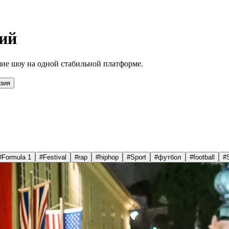
ий
ие шоу на одной стабильной платформе.
зия
#
Formula 1
#
Festival
#
rap
#
hiphop
#
Sport
#
футбол
#
football
#