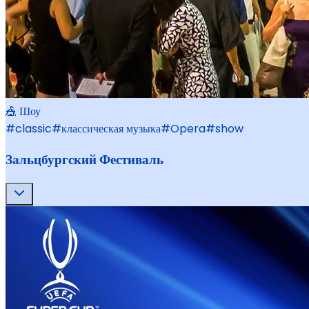
🎪 Шоу
#
classic
#
классическая музыка
#
Opera
#
show
Зальцбургский Фестиваль