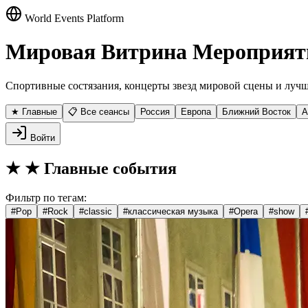
World Events Platform
Мировая Витрина Мероприят
Спортивные состязания, концерты звезд мировой сцены и лучш
★ Главные
📋 Все сеансы
Россия
Европа
Ближний Восток
А
Войти
★
★ Главные события
Фильтр по тегам:
#
Pop
#
Rock
#
classic
#
классическая музыка
#
Opera
#
show