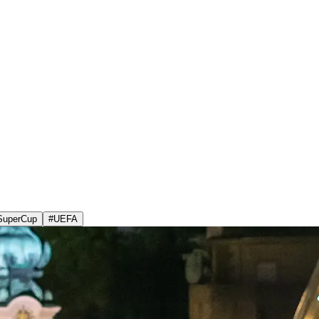
SuperCup
#
UEFA