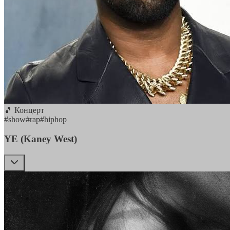
🎵 Концерт
#
show
#
rap
#
hiphop
YE (Kaney West)