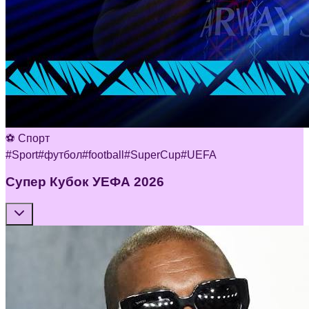
⚽ Спорт
#
Sport
#
футбол
#
football
#
SuperCup
#
UEFA
Супер Кубок УЕФА 2026