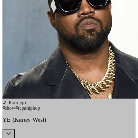
🎵 Концерт
#
show
#
rap
#
hiphop
YE (Kaney West)