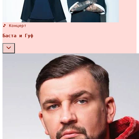
🎵 Концерт
Баста и Гуф