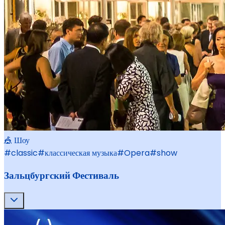
🎪 Шоу
#
classic
#
классическая музыка
#
Opera
#
show
Зальцбургский Фестиваль