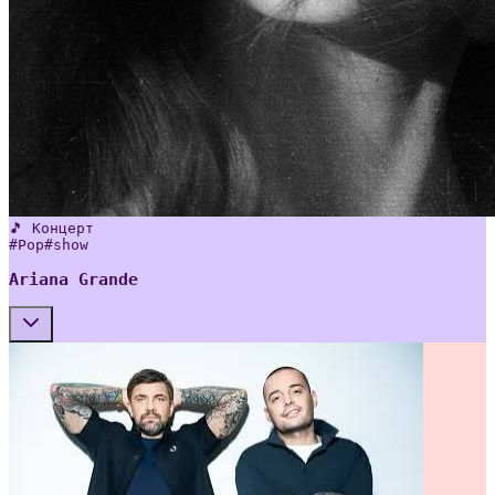
🎵 Концерт
#
Pop
#
show
Ariana Grande