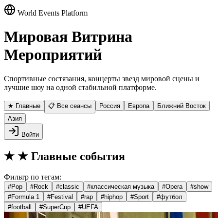
World Events Platform
Мировая Витрина
Мероприятий
Спортивные состязания, концерты звезд мировой сцены и
лучшие шоу на одной стабильной платформе.
★ Главные
📋 Все сеансы
Россия
Европа
Ближний Восток
Азия
Войти
★
★ Главные события
Фильтр по тегам:
#
Pop
#
Rock
#
classic
#
классическая музыка
#
Opera
#
show
#
Formula 1
#
Festival
#
rap
#
hiphop
#
Sport
#
футбол
#
football
#
SuperCup
#
UEFA