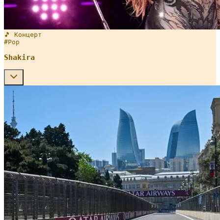
🎵 Концерт
#
Pop
Shakira