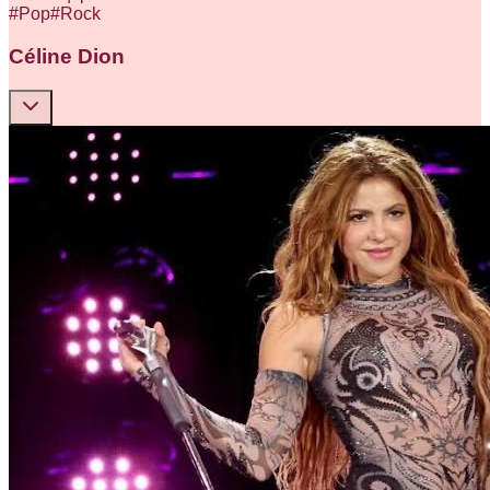
#
Pop
#
Rock
Céline Dion