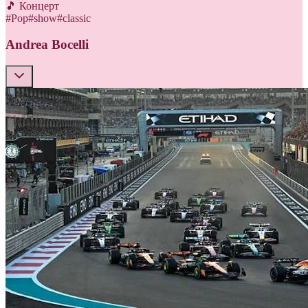
🎵 Концерт
#
Pop
#
show
#
classic
Andrea Bocelli