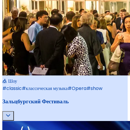
🎪 Шоу
#
classic
#
классическая музыка
#
Opera
#
show
Зальцбургский Фестиваль