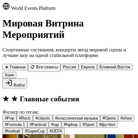
World Events Platform
Мировая Витрина
Мероприятий
Спортивные состязания, концерты звезд мировой сцены и
лучшие шоу на одной стабильной платформе.
★ Главные
📋 Все сеансы
Россия
Европа
Ближний Восток
Азия
Войти
★
★ Главные события
Фильтр по тегам:
#
Pop
#
Rock
#
classic
#
классическая музыка
#
Opera
#
show
#
Formula 1
#
Festival
#
rap
#
hiphop
#
Sport
#
футбол
#
football
#
SuperCup
#
UEFA