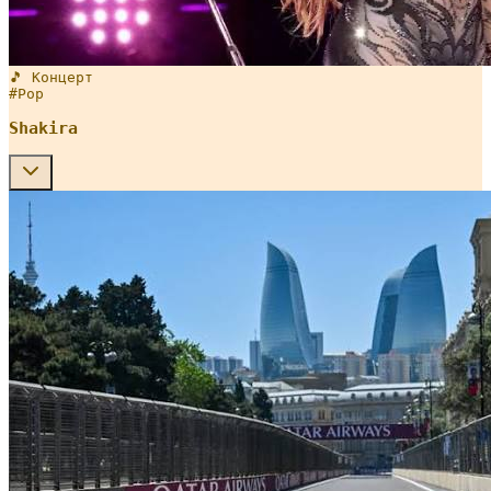
🎵 Концерт
#
Pop
Shakira