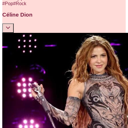
#
Pop
#
Rock
Céline Dion