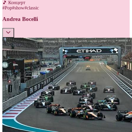
🎵 Концерт
#
Pop
#
show
#
classic
Andrea Bocelli