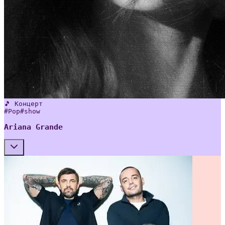
🎵 Концерт
#
Pop
#
show
Ariana Grande