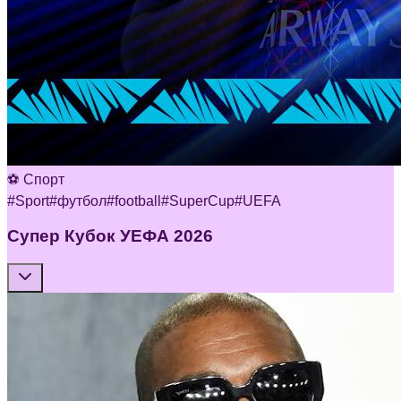
⚽ Спорт
#
Sport
#
футбол
#
football
#
SuperCup
#
UEFA
Супер Кубок УЕФА 2026