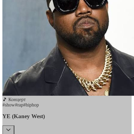
🎵 Концерт
#
show
#
rap
#
hiphop
YE (Kaney West)