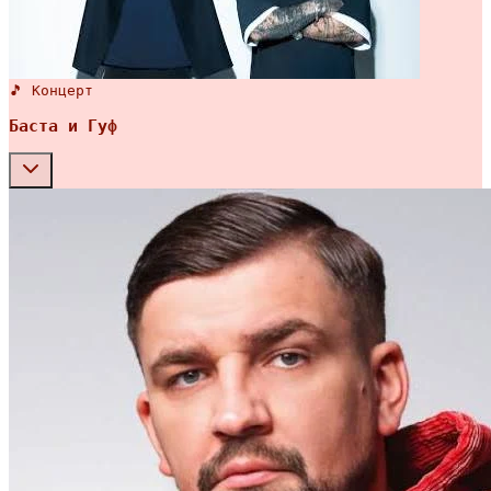
🎵 Концерт
Баста и Гуф