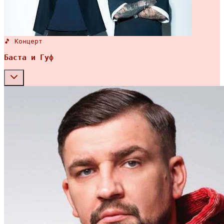
🎵 Концерт
Баста и Гуф