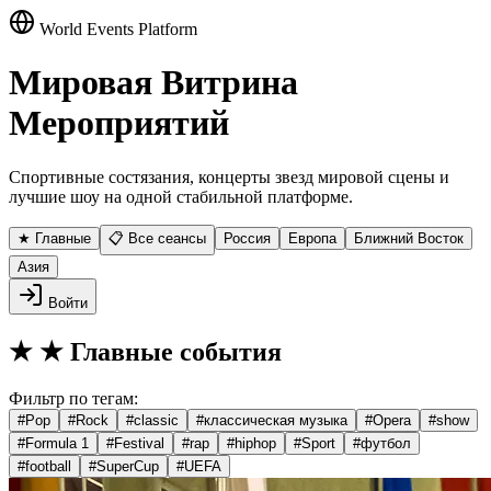
World Events Platform
Мировая Витрина
Мероприятий
Спортивные состязания, концерты звезд мировой сцены и
лучшие шоу на одной стабильной платформе.
★ Главные
📋 Все сеансы
Россия
Европа
Ближний Восток
Азия
Войти
★
★ Главные события
Фильтр по тегам:
#
Pop
#
Rock
#
classic
#
классическая музыка
#
Opera
#
show
#
Formula 1
#
Festival
#
rap
#
hiphop
#
Sport
#
футбол
#
football
#
SuperCup
#
UEFA