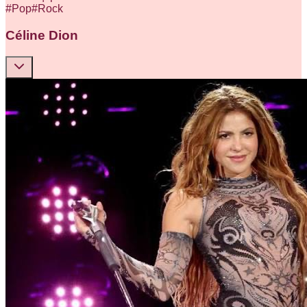
#
Pop
#
Rock
Céline Dion