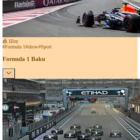
🎪 Шоу
#
Formula 1
#
show
#
Sport
Formula 1 Baku