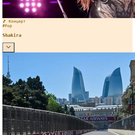
🎵 Концерт
#
Pop
Shakira