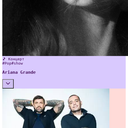
🎵 Концерт
#
Pop
#
show
Ariana Grande