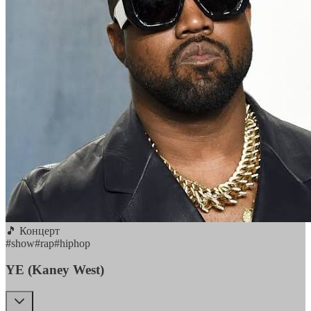
🎵 Концерт
#
show
#
rap
#
hiphop
YE (Kaney West)