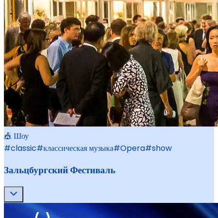
🎪 Шоу
#
classic
#
классическая музыка
#
Opera
#
show
Зальцбургский Фестиваль