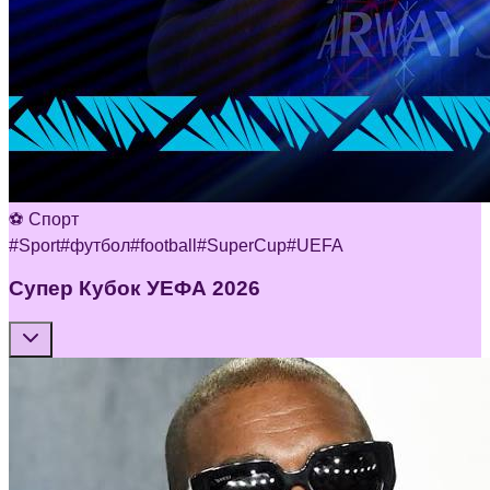
⚽ Спорт
#
Sport
#
футбол
#
football
#
SuperCup
#
UEFA
Супер Кубок УЕФА 2026