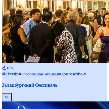
🎪 Шоу
#
classic
#
классическая музыка
#
Opera
#
show
Зальцбургский Фестиваль