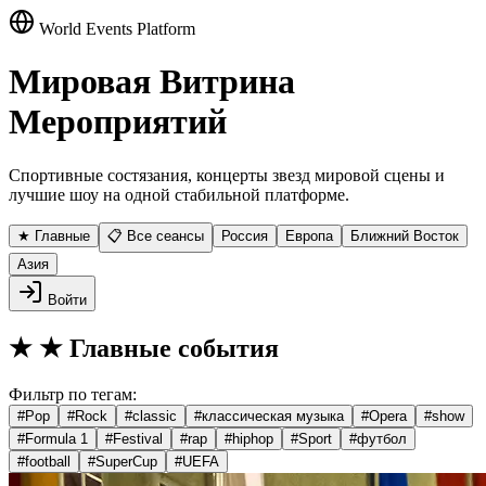
World Events Platform
Мировая Витрина
Мероприятий
Спортивные состязания, концерты звезд мировой сцены и
лучшие шоу на одной стабильной платформе.
★ Главные
📋 Все сеансы
Россия
Европа
Ближний Восток
Азия
Войти
★
★ Главные события
Фильтр по тегам:
#
Pop
#
Rock
#
classic
#
классическая музыка
#
Opera
#
show
#
Formula 1
#
Festival
#
rap
#
hiphop
#
Sport
#
футбол
#
football
#
SuperCup
#
UEFA