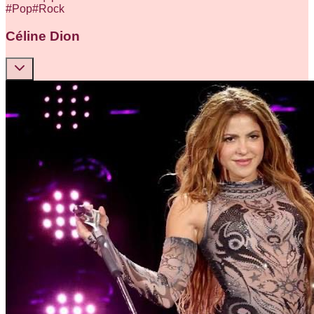
#
Pop
#
Rock
Céline Dion