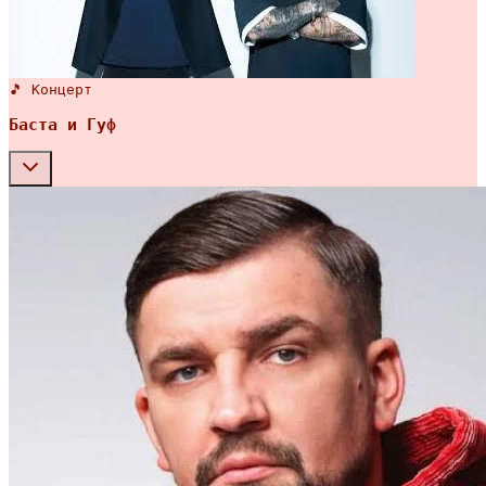
🎵 Концерт
Баста и Гуф