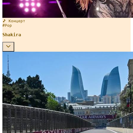
🎵 Концерт
#
Pop
Shakira