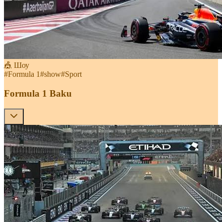
🎪 Шоу
#
Formula 1
#
show
#
Sport
Formula 1 Baku