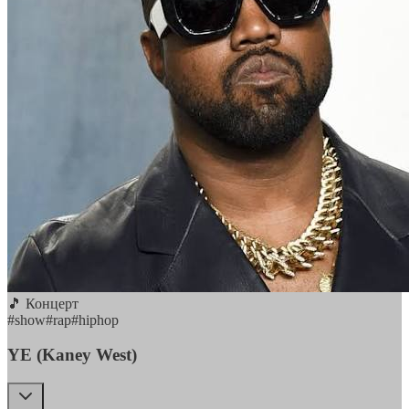
🎵 Концерт
#
show
#
rap
#
hiphop
YE (Kaney West)