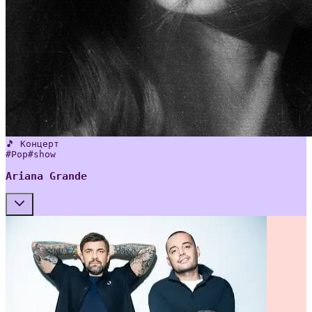
🎵 Концерт
#
Pop
#
show
Ariana Grande