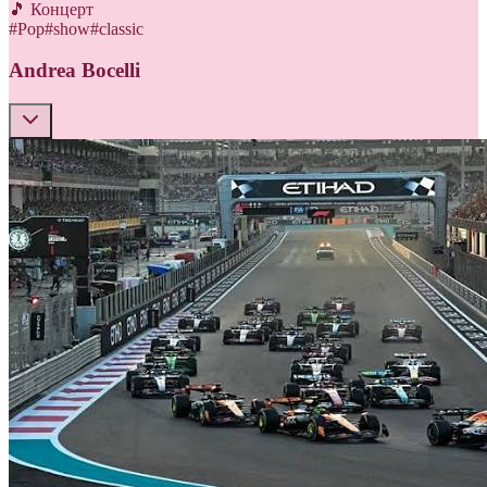
🎵 Концерт
#
Pop
#
show
#
classic
Andrea Bocelli