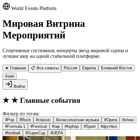
World Events Platform
Мировая Витрина
Мероприятий
Спортивные состязания, концерты звезд мировой сцены и
лучшие шоу на одной стабильной платформе.
★ Главные
📋 Все сеансы
Россия
Европа
Ближний Восток
Азия
Войти
★
★ Главные события
Фильтр по тегам:
#
Pop
#
Rock
#
classic
#
классическая музыка
#
Opera
#
show
#
Formula 1
#
Festival
#
rap
#
hiphop
#
Sport
#
футбол
#
football
#
SuperCup
#
UEFA