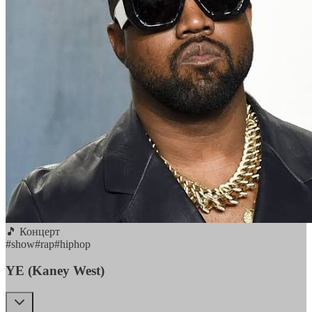
🎵 Концерт
#
show
#
rap
#
hiphop
YE (Kaney West)