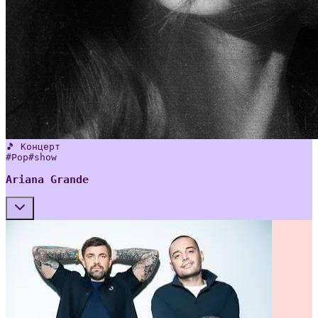
🎵 Концерт
#
Pop
#
show
Ariana Grande