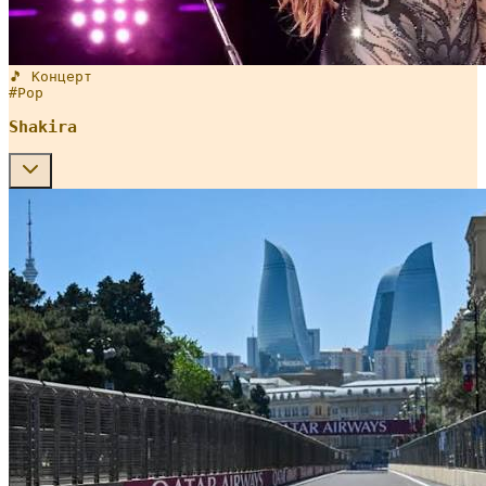
🎵 Концерт
#
Pop
Shakira