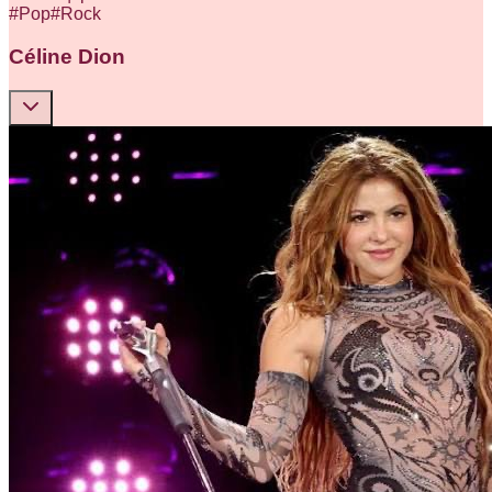
#
Pop
#
Rock
Céline Dion