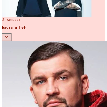
🎵 Концерт
Баста и Гуф