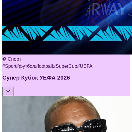
⚽ Спорт
#
Sport
#
футбол
#
football
#
SuperCup
#
UEFA
Супер Кубок УЕФА 2026