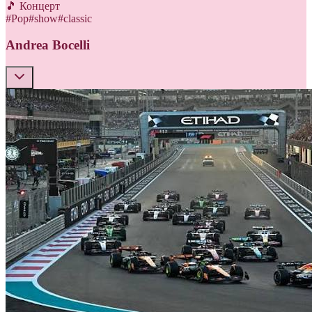
🎵 Концерт
#
Pop
#
show
#
classic
Andrea Bocelli