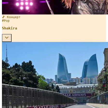
🎵 Концерт
#
Pop
Shakira