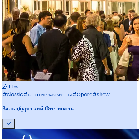
🎪 Шоу
#
classic
#
классическая музыка
#
Opera
#
show
Зальцбургский Фестиваль