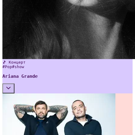
🎵 Концерт
#
Pop
#
show
Ariana Grande