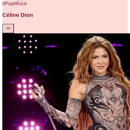
#
Pop
#
Rock
Céline Dion