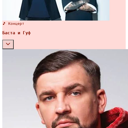
🎵 Концерт
Баста и Гуф