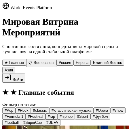
World Events Platform
Мировая Витрина
Мероприятий
Спортивные состязания, концерты звезд мировой сцены и
лучшие шоу на одной стабильной платформе.
★ Главные
📋 Все сеансы
Россия
Европа
Ближний Восток
Азия
Войти
★
★ Главные события
Фильтр по тегам:
#
Pop
#
Rock
#
classic
#
классическая музыка
#
Opera
#
show
#
Formula 1
#
Festival
#
rap
#
hiphop
#
Sport
#
футбол
#
football
#
SuperCup
#
UEFA