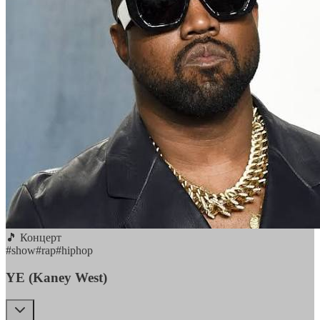
🎵 Концерт
#
show
#
rap
#
hiphop
YE (Kaney West)