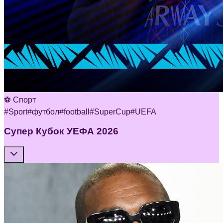
⚽ Спорт
#
Sport
#
футбол
#
football
#
SuperCup
#
UEFA
Супер Кубок УЕФА 2026