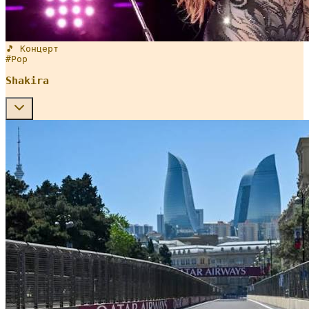
🎵 Концерт
#
Pop
Shakira