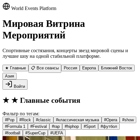
World Events Platform
Мировая Витрина
Мероприятий
Спортивные состязания, концерты звезд мировой сцены и
лучшие шоу на одной стабильной платформе.
★ Главные
📋 Все сеансы
Россия
Европа
Ближний Восток
Азия
Войти
★
★ Главные события
Фильтр по тегам:
#
Pop
#
Rock
#
classic
#
классическая музыка
#
Opera
#
show
#
Formula 1
#
Festival
#
rap
#
hiphop
#
Sport
#
футбол
#
football
#
SuperCup
#
UEFA