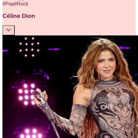
#
Pop
#
Rock
Céline Dion