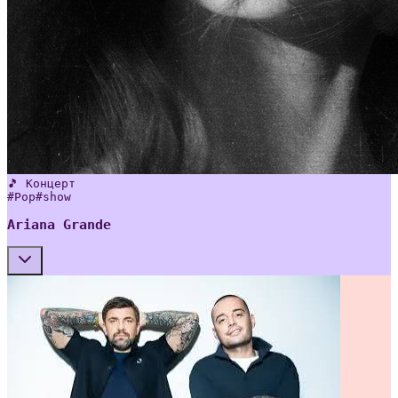
🎵 Концерт
#
Pop
#
show
Ariana Grande