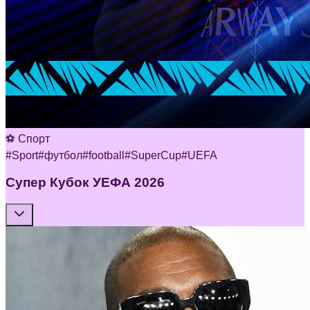
⚽ Спорт
#
Sport
#
футбол
#
football
#
SuperCup
#
UEFA
Супер Кубок УЕФА 2026