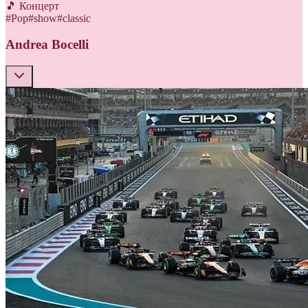
🎵 Концерт
#
Pop
#
show
#
classic
Andrea Bocelli