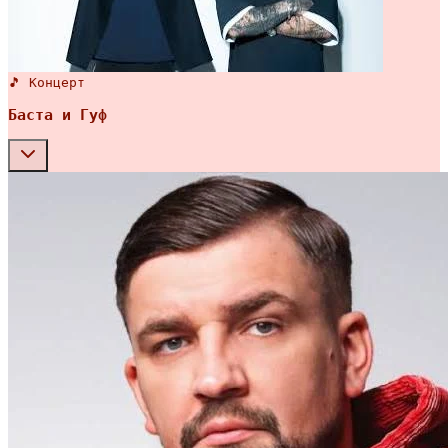
🎵 Концерт
Баста и Гуф