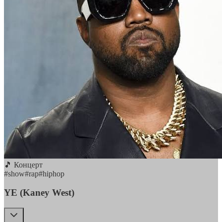
🎵 Концерт
#
show
#
rap
#
hiphop
YE (Kaney West)