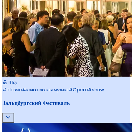
🎪 Шоу
#
classic
#
классическая музыка
#
Opera
#
show
Зальцбургский Фестиваль