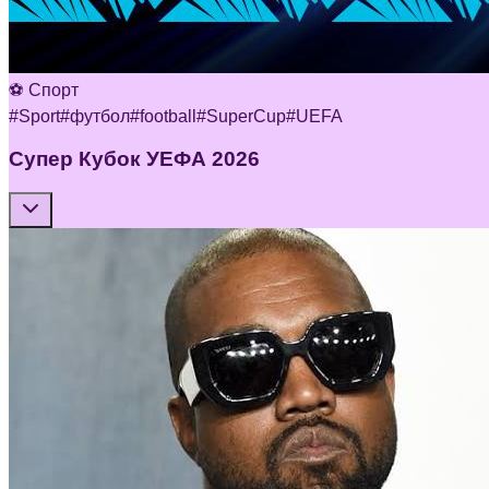
⚽ Спорт
#
Sport
#
футбол
#
football
#
SuperCup
#
UEFA
Супер Кубок УЕФА 2026