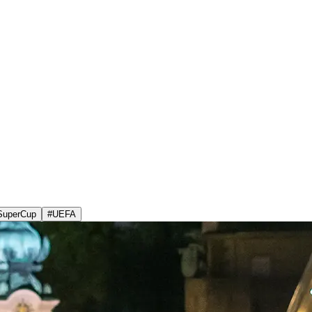
SuperCup
#
UEFA