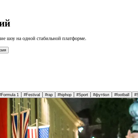
ий
ие шоу на одной стабильной платформе.
зия
#
Formula 1
#
Festival
#
rap
#
hiphop
#
Sport
#
футбол
#
football
#