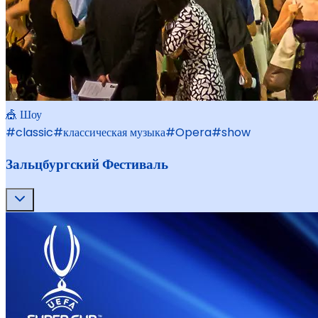
🎪 Шоу
#
classic
#
классическая музыка
#
Opera
#
show
Зальцбургский Фестиваль