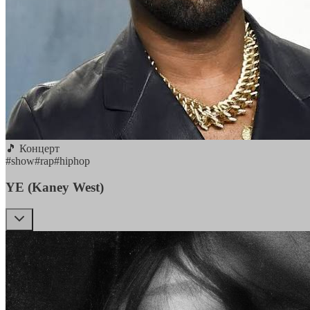
🎵 Концерт
#
show
#
rap
#
hiphop
YE (Kaney West)