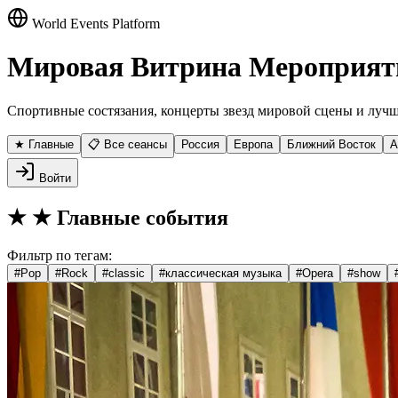
World Events Platform
Мировая Витрина Мероприят
Спортивные состязания, концерты звезд мировой сцены и лучш
★ Главные
📋 Все сеансы
Россия
Европа
Ближний Восток
А
Войти
★
★ Главные события
Фильтр по тегам:
#
Pop
#
Rock
#
classic
#
классическая музыка
#
Opera
#
show