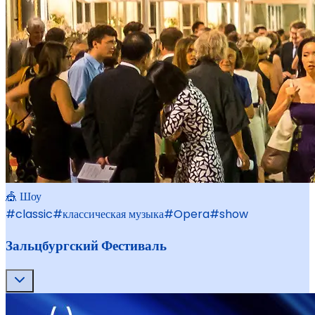
🎪 Шоу
#
classic
#
классическая музыка
#
Opera
#
show
Зальцбургский Фестиваль