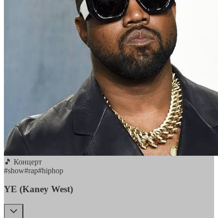
🎵 Концерт
#
show
#
rap
#
hiphop
YE (Kaney West)