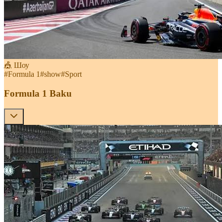
🎪 Шоу
#
Formula 1
#
show
#
Sport
Formula 1 Baku