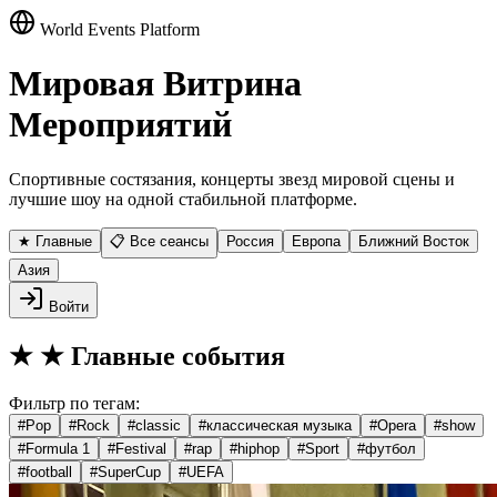
World Events Platform
Мировая Витрина
Мероприятий
Спортивные состязания, концерты звезд мировой сцены и
лучшие шоу на одной стабильной платформе.
★ Главные
📋 Все сеансы
Россия
Европа
Ближний Восток
Азия
Войти
★
★ Главные события
Фильтр по тегам:
#
Pop
#
Rock
#
classic
#
классическая музыка
#
Opera
#
show
#
Formula 1
#
Festival
#
rap
#
hiphop
#
Sport
#
футбол
#
football
#
SuperCup
#
UEFA