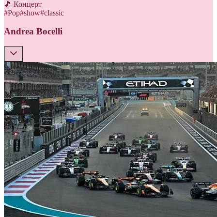
🎵 Концерт
#
Pop
#
show
#
classic
Andrea Bocelli