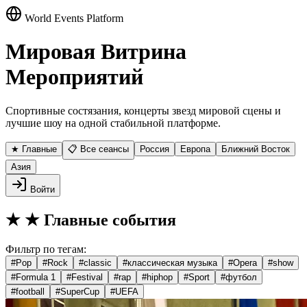
World Events Platform
Мировая Витрина
Мероприятий
Спортивные состязания, концерты звезд мировой сцены и
лучшие шоу на одной стабильной платформе.
★ Главные
📋 Все сеансы
Россия
Европа
Ближний Восток
Азия
Войти
★
★ Главные события
Фильтр по тегам:
#
Pop
#
Rock
#
classic
#
классическая музыка
#
Opera
#
show
#
Formula 1
#
Festival
#
rap
#
hiphop
#
Sport
#
футбол
#
football
#
SuperCup
#
UEFA