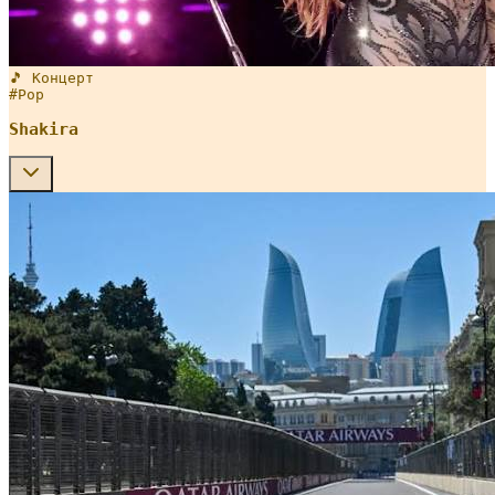
🎵 Концерт
#
Pop
Shakira