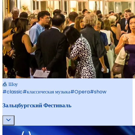
🎪 Шоу
#
classic
#
классическая музыка
#
Opera
#
show
Зальцбургский Фестиваль