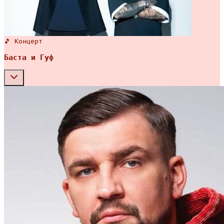
🎵 Концерт
Баста и Гуф