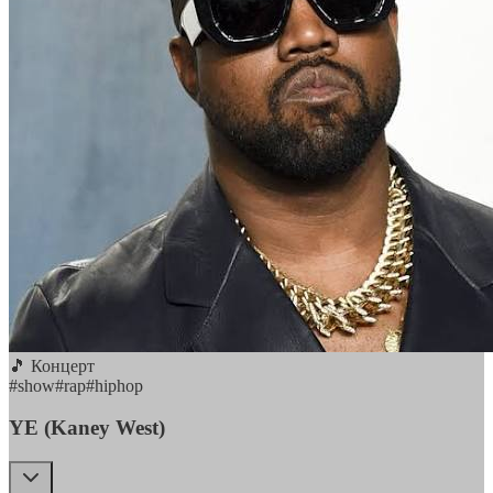
🎵 Концерт
#
show
#
rap
#
hiphop
YE (Kaney West)