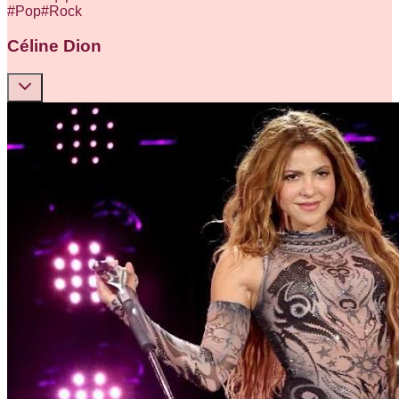
#
Pop
#
Rock
Céline Dion