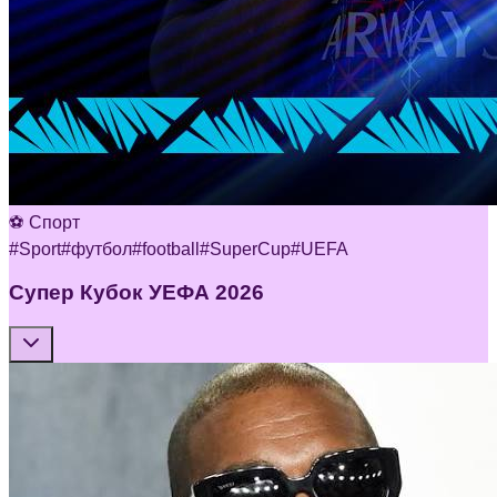
⚽ Спорт
#
Sport
#
футбол
#
football
#
SuperCup
#
UEFA
Супер Кубок УЕФА 2026