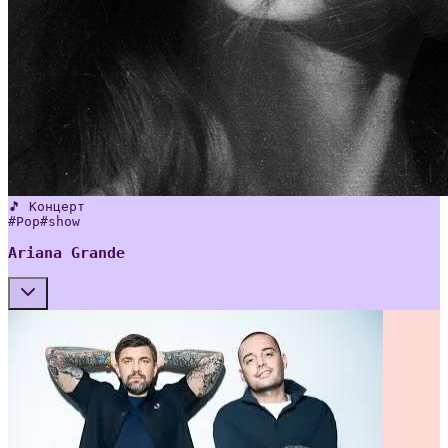
🎵 Концерт
#
Pop
#
show
Ariana Grande