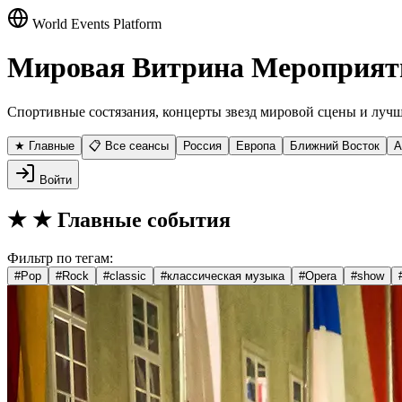
World Events Platform
Мировая Витрина Мероприят
Спортивные состязания, концерты звезд мировой сцены и лучш
★ Главные
📋 Все сеансы
Россия
Европа
Ближний Восток
А
Войти
★
★ Главные события
Фильтр по тегам:
#
Pop
#
Rock
#
classic
#
классическая музыка
#
Opera
#
show