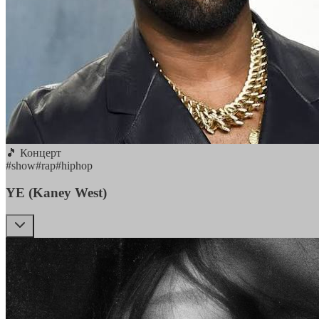
🎵 Концерт
#
show
#
rap
#
hiphop
YE (Kaney West)