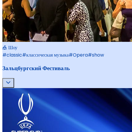
🎪 Шоу
#
classic
#
классическая музыка
#
Opera
#
show
Зальцбургский Фестиваль