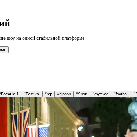
ий
ие шоу на одной стабильной платформе.
зия
#
Formula 1
#
Festival
#
rap
#
hiphop
#
Sport
#
футбол
#
football
#