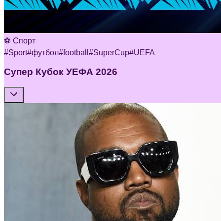
⚽ Спорт
#
Sport
#
футбол
#
football
#
SuperCup
#
UEFA
Супер Кубок УЕФА 2026