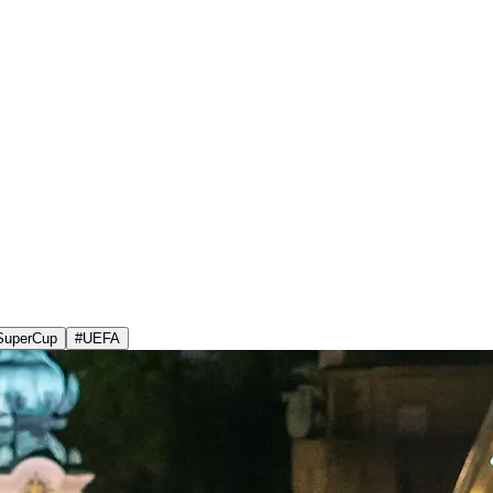
SuperCup
#
UEFA