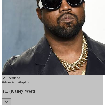
🎵 Концерт
#
show
#
rap
#
hiphop
YE (Kaney West)