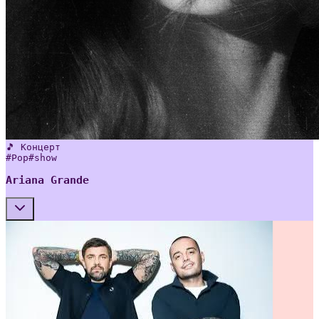
🎵 Концерт
#
Pop
#
show
Ariana Grande