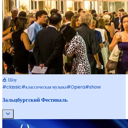
🎪 Шоу
#
classic
#
классическая музыка
#
Opera
#
show
Зальцбургский Фестиваль