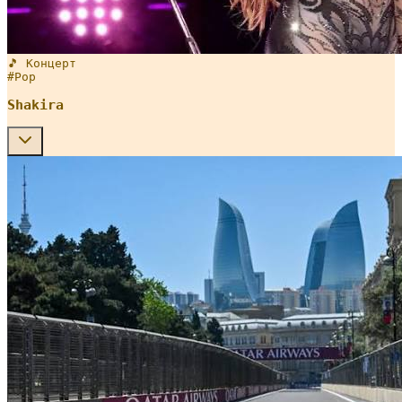
🎵 Концерт
#
Pop
Shakira