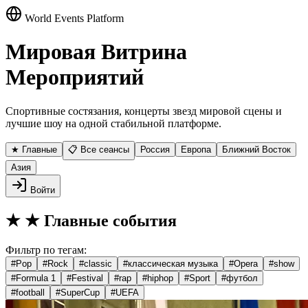
World Events Platform
Мировая Витрина
Мероприятий
Спортивные состязания, концерты звезд мировой сцены и
лучшие шоу на одной стабильной платформе.
★ Главные
📋 Все сеансы
Россия
Европа
Ближний Восток
Азия
Войти
★
★ Главные события
Фильтр по тегам:
#
Pop
#
Rock
#
classic
#
классическая музыка
#
Opera
#
show
#
Formula 1
#
Festival
#
rap
#
hiphop
#
Sport
#
футбол
#
football
#
SuperCup
#
UEFA