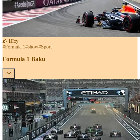
🎪 Шоу
#
Formula 1
#
show
#
Sport
Formula 1 Baku