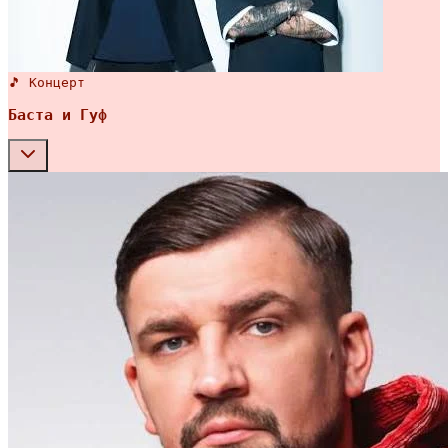
🎵 Концерт
Баста и Гуф