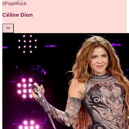
#
Pop
#
Rock
Céline Dion