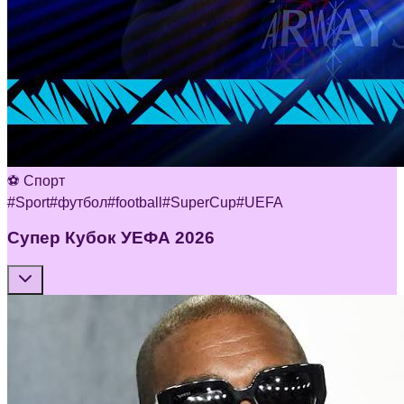
⚽ Спорт
#
Sport
#
футбол
#
football
#
SuperCup
#
UEFA
Супер Кубок УЕФА 2026