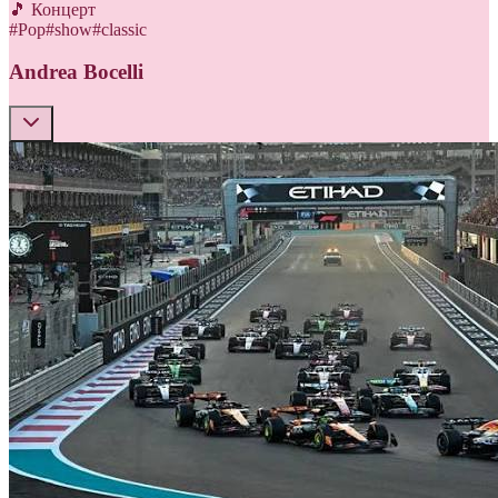
🎵 Концерт
#
Pop
#
show
#
classic
Andrea Bocelli