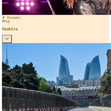
🎵 Концерт
#
Pop
Shakira