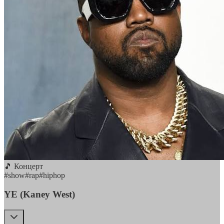
🎵 Концерт
#
show
#
rap
#
hiphop
YE (Kaney West)