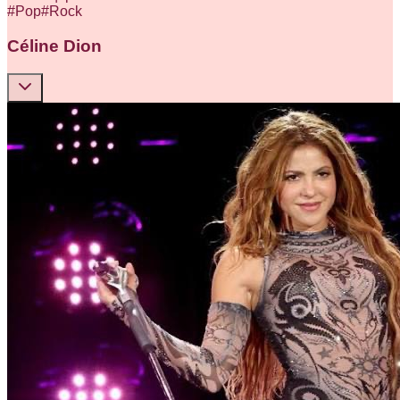
#
Pop
#
Rock
Céline Dion