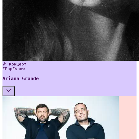
🎵 Концерт
#
Pop
#
show
Ariana Grande