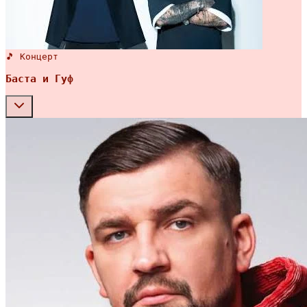
🎵 Концерт
Баста и Гуф