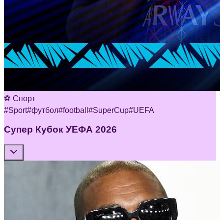
⚽ Спорт
#
Sport
#
футбол
#
football
#
SuperCup
#
UEFA
Супер Кубок УЕФА 2026