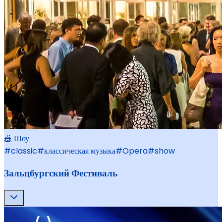
🎪 Шоу
#
classic
#
классическая музыка
#
Opera
#
show
Зальцбургский Фестиваль