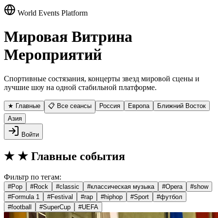
World Events Platform
Мировая Витрина
Мероприятий
Спортивные состязания, концерты звезд мировой сцены и
лучшие шоу на одной стабильной платформе.
★ Главные
📋 Все сеансы
Россия
Европа
Ближний Восток
Азия
Войти
★
★ Главные события
Фильтр по тегам:
#
Pop
#
Rock
#
classic
#
классическая музыка
#
Opera
#
show
#
Formula 1
#
Festival
#
rap
#
hiphop
#
Sport
#
футбол
#
football
#
SuperCup
#
UEFA