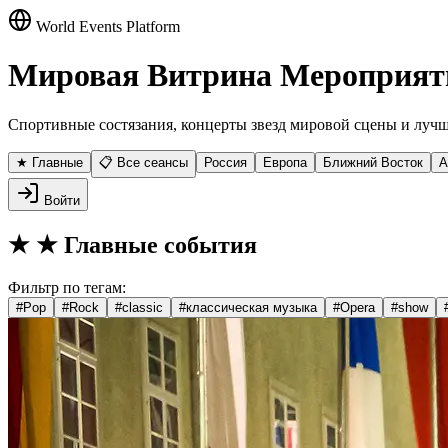
World Events Platform
Мировая Витрина Мероприят
Спортивные состязания, концерты звезд мировой сцены и лучш
★ Главные
📋 Все сеансы
Россия
Европа
Ближний Восток
А
Войти
★
★ Главные события
Фильтр по тегам:
#
Pop
#
Rock
#
classic
#
классическая музыка
#
Opera
#
show