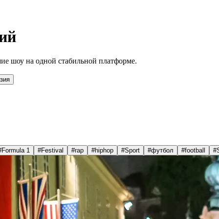
ий
ие шоу на одной стабильной платформе.
зия
#
Formula 1
#
Festival
#
rap
#
hiphop
#
Sport
#
футбол
#
football
#