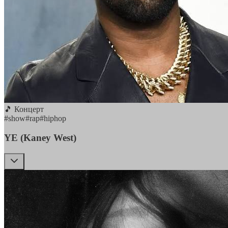
🎵 Концерт
#
show
#
rap
#
hiphop
YE (Kaney West)