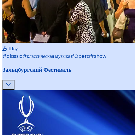
🎪 Шоу
#
classic
#
классическая музыка
#
Opera
#
show
Зальцбургский Фестиваль