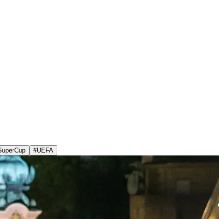
SuperCup
#
UEFA