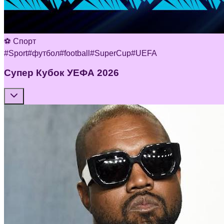
⚽ Спорт
#
Sport
#
футбол
#
football
#
SuperCup
#
UEFA
Супер Кубок УЕФА 2026