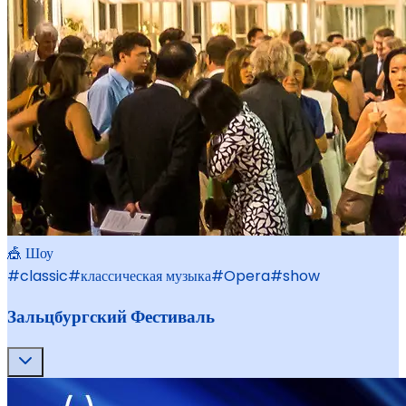
🎪 Шоу
#
classic
#
классическая музыка
#
Opera
#
show
Зальцбургский Фестиваль