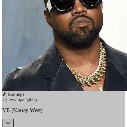
🎵 Концерт
#
show
#
rap
#
hiphop
YE (Kaney West)