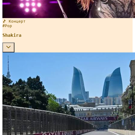
🎵 Концерт
#
Pop
Shakira