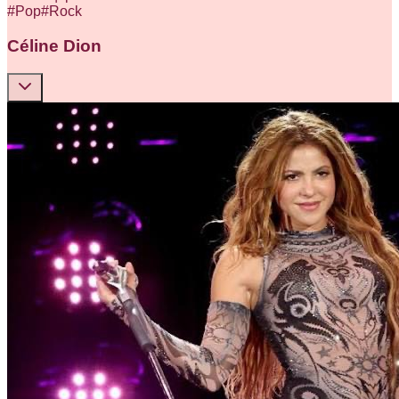
#
Pop
#
Rock
Céline Dion