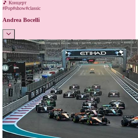
🎵 Концерт
#
Pop
#
show
#
classic
Andrea Bocelli