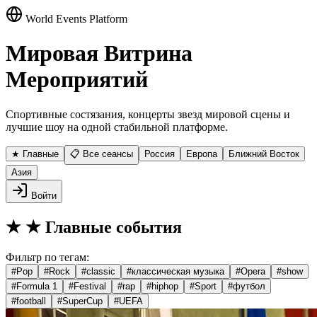
World Events Platform
Мировая Витрина
Мероприятий
Спортивные состязания, концерты звезд мировой сцены и
лучшие шоу на одной стабильной платформе.
★ Главные
📋 Все сеансы
Россия
Европа
Ближний Восток
Азия
Войти
★
★ Главные события
Фильтр по тегам:
#
Pop
#
Rock
#
classic
#
классическая музыка
#
Opera
#
show
#
Formula 1
#
Festival
#
rap
#
hiphop
#
Sport
#
футбол
#
football
#
SuperCup
#
UEFA