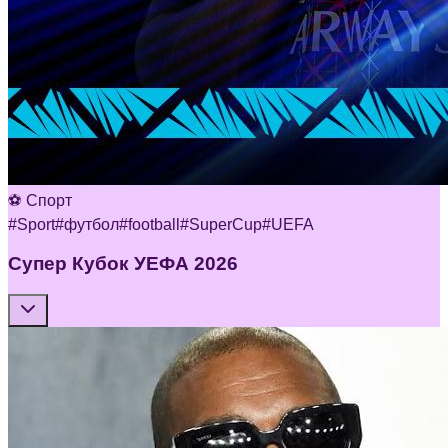
⚽ Спорт
#
Sport
#
футбол
#
football
#
SuperCup
#
UEFA
Супер Кубок УЕФА 2026