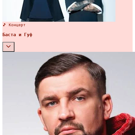
🎵 Концерт
Баста и Гуф