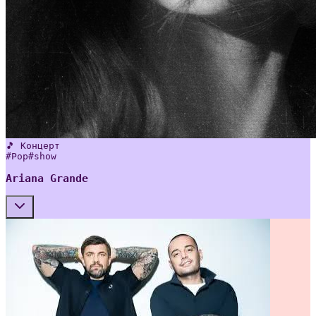
🎵 Концерт
#
Pop
#
show
Ariana Grande