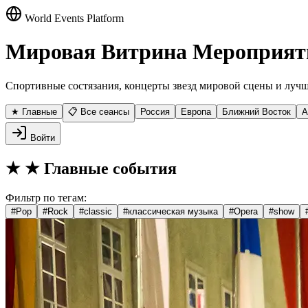
World Events Platform
Мировая Витрина Мероприят
Спортивные состязания, концерты звезд мировой сцены и лучш
★ Главные
📋 Все сеансы
Россия
Европа
Ближний Восток
А
Войти
★
★ Главные события
Фильтр по тегам:
#
Pop
#
Rock
#
classic
#
классическая музыка
#
Opera
#
show