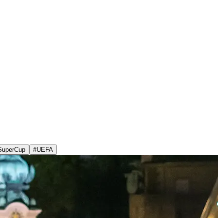
SuperCup
#
UEFA