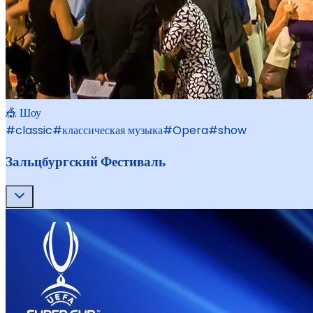
🎪 Шоу
#
classic
#
классическая музыка
#
Opera
#
show
Зальцбургский Фестиваль