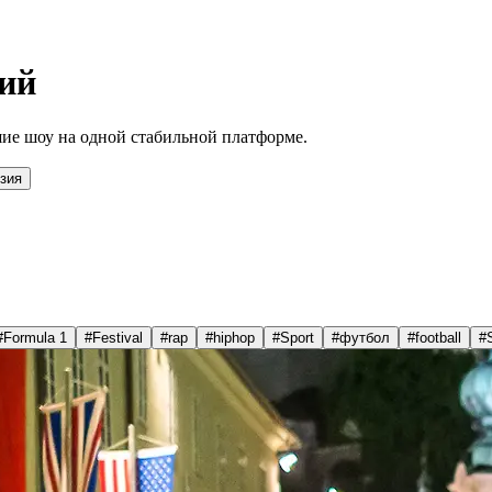
ий
ие шоу на одной стабильной платформе.
зия
#
Formula 1
#
Festival
#
rap
#
hiphop
#
Sport
#
футбол
#
football
#