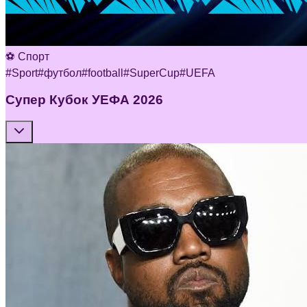
⚽ Спорт
#
Sport
#
футбол
#
football
#
SuperCup
#
UEFA
Супер Кубок УЕФА 2026