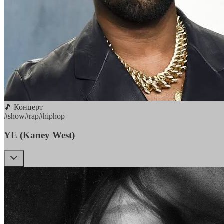
🎵 Концерт
#
show
#
rap
#
hiphop
YE (Kaney West)