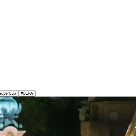
SuperCup
#
UEFA