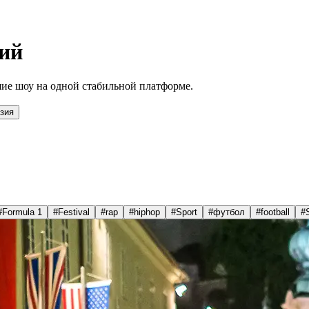
ий
ие шоу на одной стабильной платформе.
зия
#
Formula 1
#
Festival
#
rap
#
hiphop
#
Sport
#
футбол
#
football
#