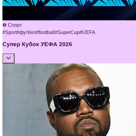
⚽ Спорт
#
Sport
#
футбол
#
football
#
SuperCup
#
UEFA
Супер Кубок УЕФА 2026