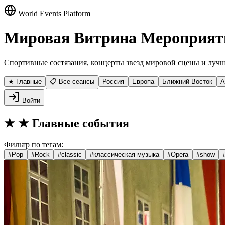
World Events Platform
Мировая Витрина Мероприят
Спортивные состязания, концерты звезд мировой сцены и лучш
★ Главные
📋 Все сеансы
Россия
Европа
Ближний Восток
А
Войти
★
★ Главные события
Фильтр по тегам:
#
Pop
#
Rock
#
classic
#
классическая музыка
#
Opera
#
show