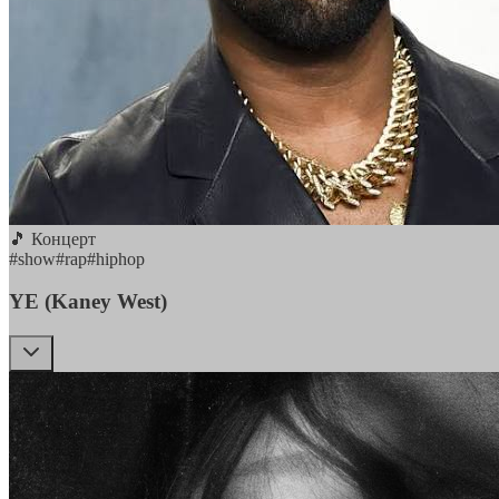
🎵 Концерт
#
show
#
rap
#
hiphop
YE (Kaney West)