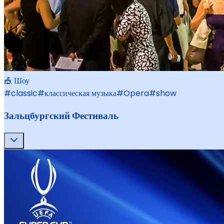
🎪 Шоу
#
classic
#
классическая музыка
#
Opera
#
show
Зальцбургский Фестиваль