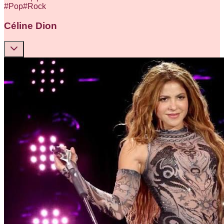
#
Pop
#
Rock
Céline Dion