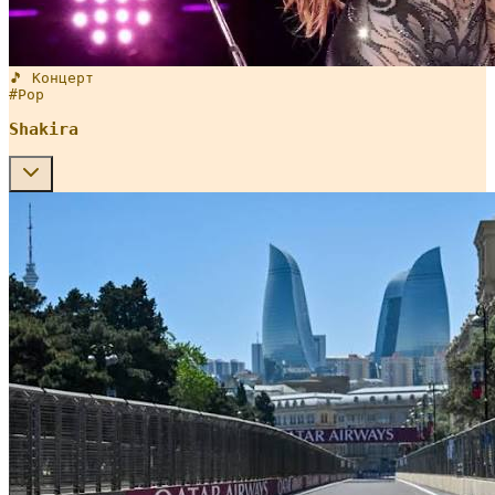
🎵 Концерт
#
Pop
Shakira