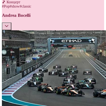
🎵 Концерт
#
Pop
#
show
#
classic
Andrea Bocelli