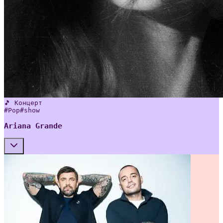
🎵 Концерт
#
Pop
#
show
Ariana Grande