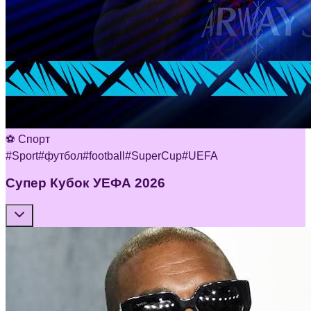
⚽ Спорт
#
Sport
#
футбол
#
football
#
SuperCup
#
UEFA
Супер Кубок УЕФА 2026