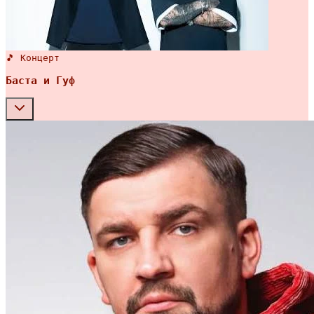
🎵 Концерт
Баста и Гуф