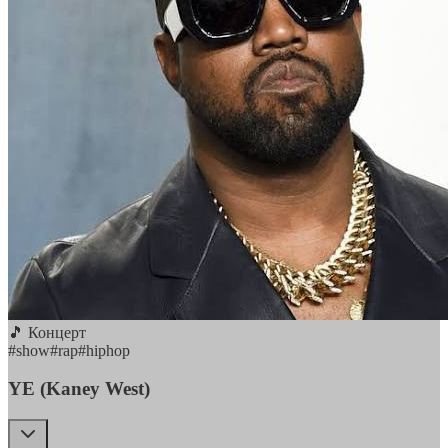
🎵 Концерт
#
show
#
rap
#
hiphop
YE (Kaney West)