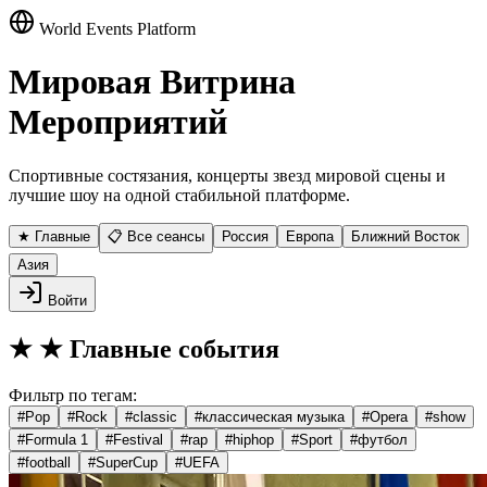
World Events Platform
Мировая Витрина
Мероприятий
Спортивные состязания, концерты звезд мировой сцены и
лучшие шоу на одной стабильной платформе.
★ Главные
📋 Все сеансы
Россия
Европа
Ближний Восток
Азия
Войти
★
★ Главные события
Фильтр по тегам:
#
Pop
#
Rock
#
classic
#
классическая музыка
#
Opera
#
show
#
Formula 1
#
Festival
#
rap
#
hiphop
#
Sport
#
футбол
#
football
#
SuperCup
#
UEFA