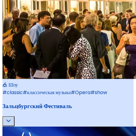
🎪 Шоу
#
classic
#
классическая музыка
#
Opera
#
show
Зальцбургский Фестиваль