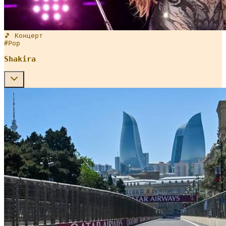
🎵 Концерт
#
Pop
Shakira