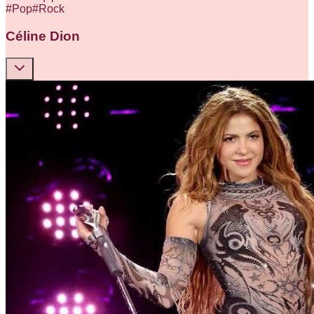
#
Pop
#
Rock
Céline Dion