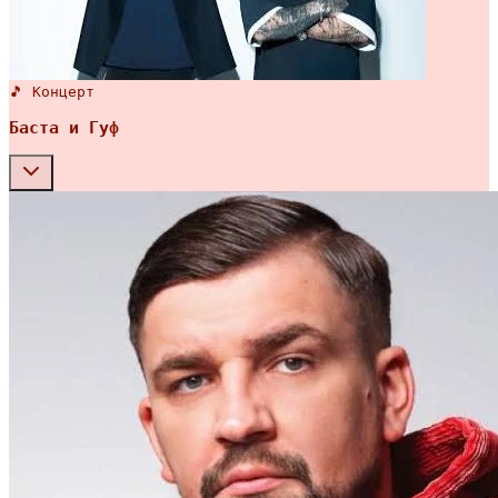
🎵 Концерт
Баста и Гуф