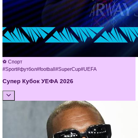
⚽ Спорт
#
Sport
#
футбол
#
football
#
SuperCup
#
UEFA
Супер Кубок УЕФА 2026