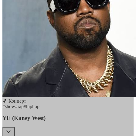
🎵 Концерт
#
show
#
rap
#
hiphop
YE (Kaney West)