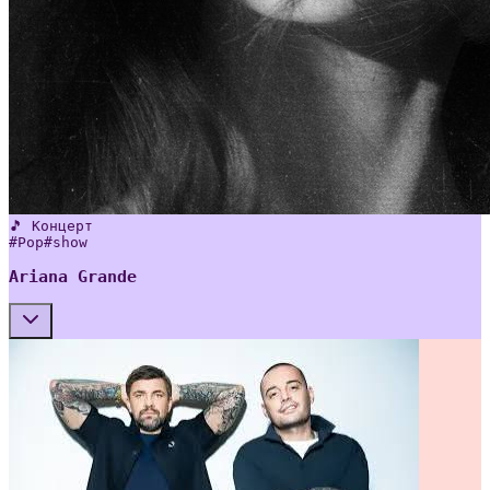
🎵 Концерт
#
Pop
#
show
Ariana Grande