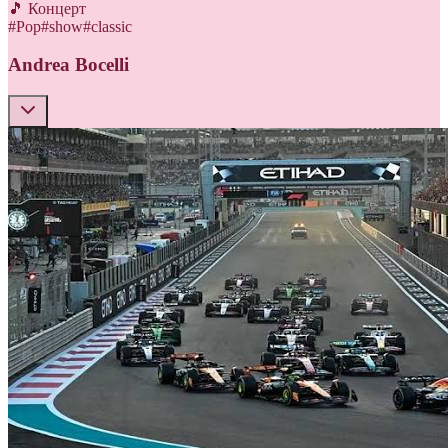
🎵 Концерт
#
Pop
#
show
#
classic
Andrea Bocelli