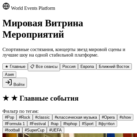
World Events Platform
Мировая Витрина
Мероприятий
Спортивные состязания, концерты звезд мировой сцены и
лучшие шоу на одной стабильной платформе.
★ Главные
📋 Все сеансы
Россия
Европа
Ближний Восток
Азия
Войти
★
★ Главные события
Фильтр по тегам:
#
Pop
#
Rock
#
classic
#
классическая музыка
#
Opera
#
show
#
Formula 1
#
Festival
#
rap
#
hiphop
#
Sport
#
футбол
#
football
#
SuperCup
#
UEFA