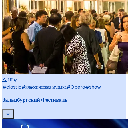
🎪 Шоу
#
classic
#
классическая музыка
#
Opera
#
show
Зальцбургский Фестиваль