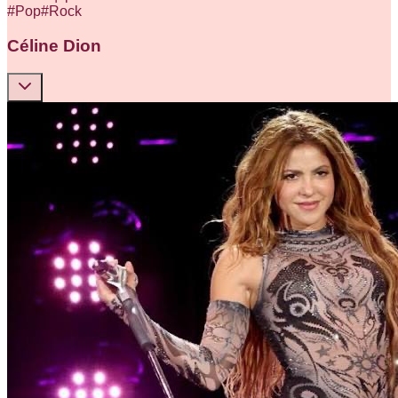
#
Pop
#
Rock
Céline Dion