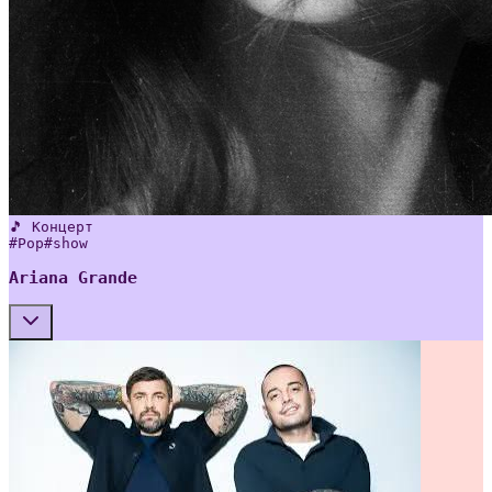
🎵 Концерт
#
Pop
#
show
Ariana Grande