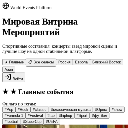
World Events Platform
Мировая Витрина
Мероприятий
Спортивные состязания, концерты звезд мировой сцены и
лучшие шоу на одной стабильной платформе.
★ Главные
📋 Все сеансы
Россия
Европа
Ближний Восток
Азия
Войти
★
★ Главные события
Фильтр по тегам:
#
Pop
#
Rock
#
classic
#
классическая музыка
#
Opera
#
show
#
Formula 1
#
Festival
#
rap
#
hiphop
#
Sport
#
футбол
#
football
#
SuperCup
#
UEFA