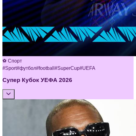
⚽ Спорт
#
Sport
#
футбол
#
football
#
SuperCup
#
UEFA
Супер Кубок УЕФА 2026