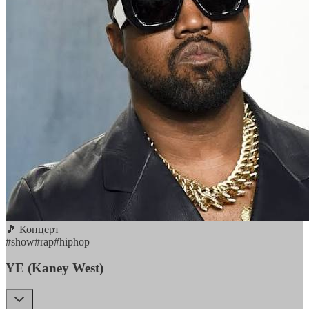
🎵 Концерт
#
show
#
rap
#
hiphop
YE (Kaney West)