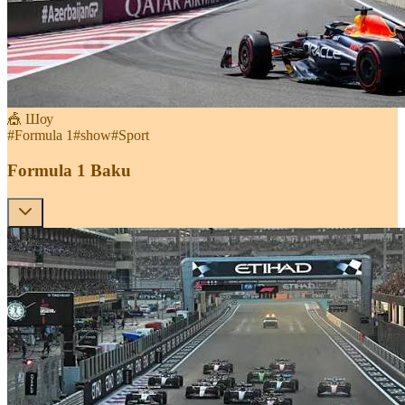
🎪 Шоу
#
Formula 1
#
show
#
Sport
Formula 1 Baku