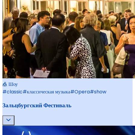
🎪 Шоу
#
classic
#
классическая музыка
#
Opera
#
show
Зальцбургский Фестиваль