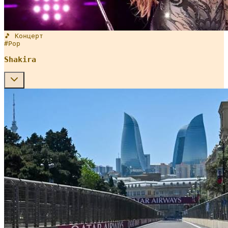
🎵 Концерт
#
Pop
Shakira