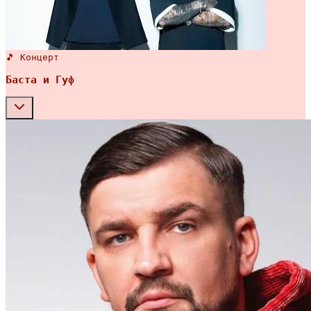
🎵 Концерт
Баста и Гуф