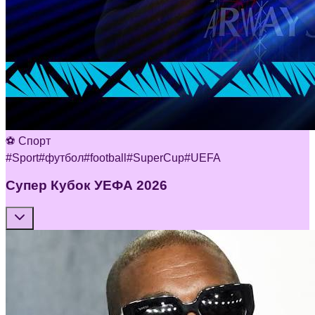
⚽ Спорт
#
Sport
#
футбол
#
football
#
SuperCup
#
UEFA
Супер Кубок УЕФА 2026