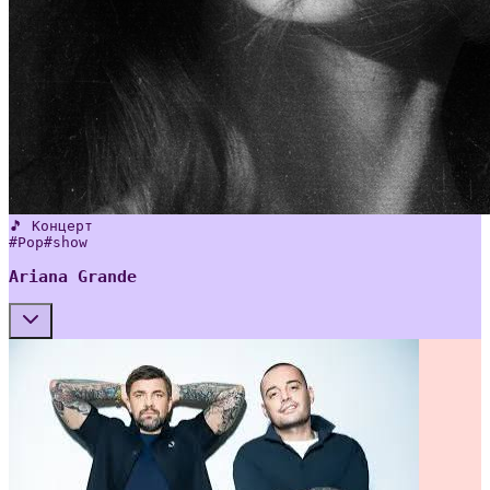
🎵 Концерт
#
Pop
#
show
Ariana Grande