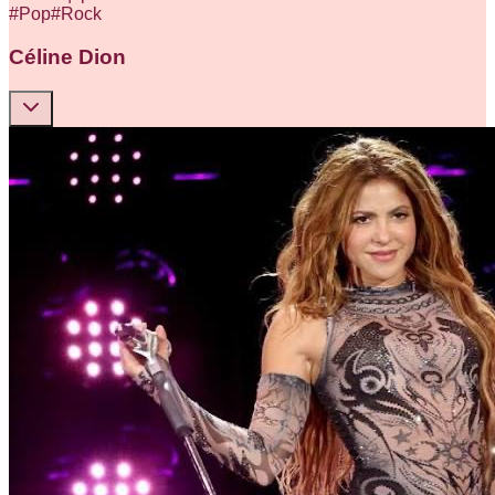
#
Pop
#
Rock
Céline Dion