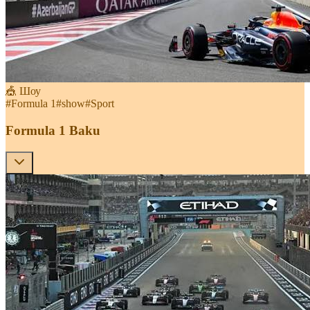
🎪 Шоу
#
Formula 1
#
show
#
Sport
Formula 1 Baku