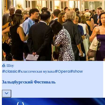
🎪 Шоу
#
classic
#
классическая музыка
#
Opera
#
show
Зальцбургский Фестиваль