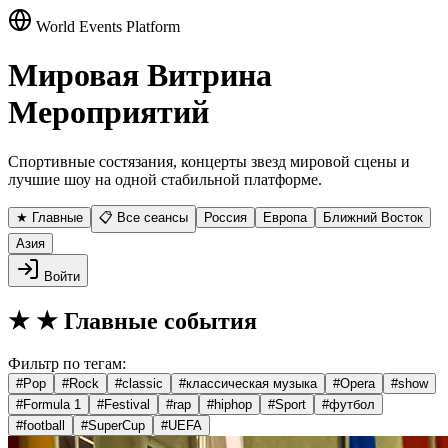
World Events Platform
Мировая Витрина
Мероприятий
Спортивные состязания, концерты звезд мировой сцены и
лучшие шоу на одной стабильной платформе.
★ Главные
📋 Все сеансы
Россия
Европа
Ближний Восток
Азия
Войти
★
★ Главные события
Фильтр по тегам:
#
Pop
#
Rock
#
classic
#
классическая музыка
#
Opera
#
show
#
Formula 1
#
Festival
#
rap
#
hiphop
#
Sport
#
футбол
#
football
#
SuperCup
#
UEFA