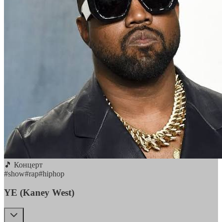
🎵 Концерт
#
show
#
rap
#
hiphop
YE (Kaney West)