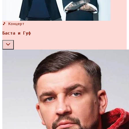
🎵 Концерт
Баста и Гуф