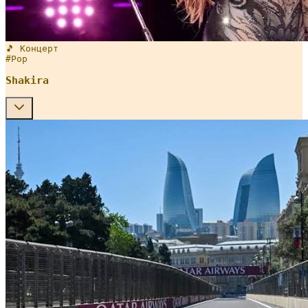
🎵 Концерт
#
Pop
Shakira