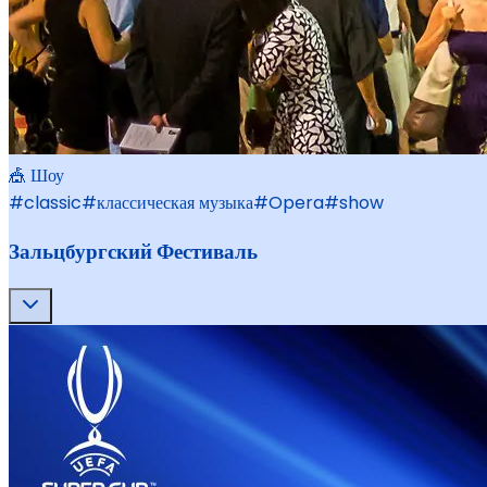
🎪 Шоу
#
classic
#
классическая музыка
#
Opera
#
show
Зальцбургский Фестиваль