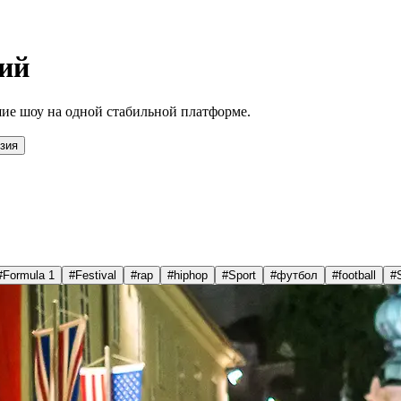
ий
ие шоу на одной стабильной платформе.
зия
#
Formula 1
#
Festival
#
rap
#
hiphop
#
Sport
#
футбол
#
football
#