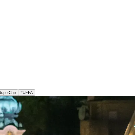
SuperCup
#
UEFA