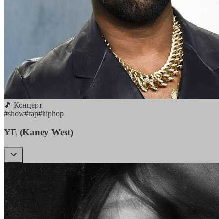
🎵 Концерт
#
show
#
rap
#
hiphop
YE (Kaney West)