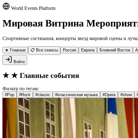
World Events Platform
Мировая Витрина Мероприят
Спортивные состязания, концерты звезд мировой сцены и лучш
★ Главные
📋 Все сеансы
Россия
Европа
Ближний Восток
А
Войти
★
★ Главные события
Фильтр по тегам:
#
Pop
#
Rock
#
classic
#
классическая музыка
#
Opera
#
show