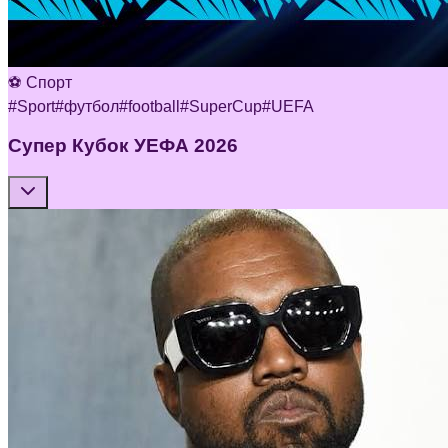
⚽ Спорт
#
Sport
#
футбол
#
football
#
SuperCup
#
UEFA
Супер Кубок УЕФА 2026