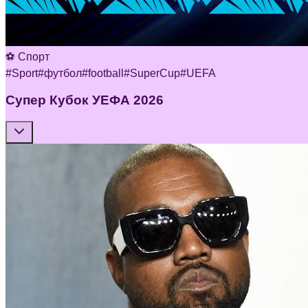
⚽ Спорт
#
Sport
#
футбол
#
football
#
SuperCup
#
UEFA
Супер Кубок УЕФА 2026