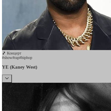
🎵 Концерт
#
show
#
rap
#
hiphop
YE (Kaney West)