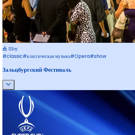
🎪 Шоу
#
classic
#
классическая музыка
#
Opera
#
show
Зальцбургский Фестиваль