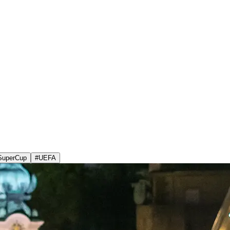
SuperCup
#
UEFA