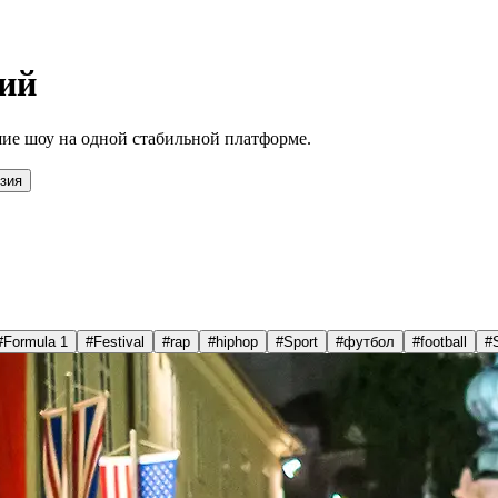
ий
ие шоу на одной стабильной платформе.
зия
#
Formula 1
#
Festival
#
rap
#
hiphop
#
Sport
#
футбол
#
football
#