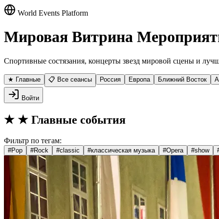
World Events Platform
Мировая Витрина Мероприят
Спортивные состязания, концерты звезд мировой сцены и лучш
★ Главные
📋 Все сеансы
Россия
Европа
Ближний Восток
А
Войти
★
★ Главные события
Фильтр по тегам:
#
Pop
#
Rock
#
classic
#
классическая музыка
#
Opera
#
show