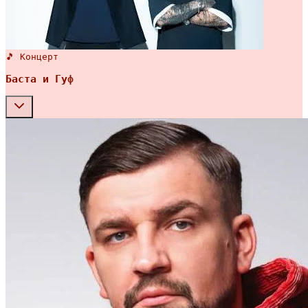
🎵 Концерт
Баста и Гуф