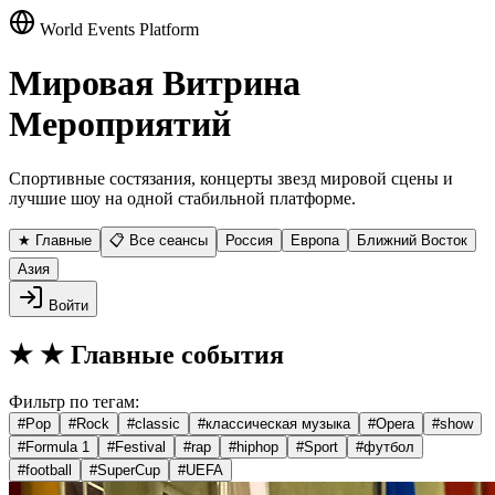
World Events Platform
Мировая Витрина
Мероприятий
Спортивные состязания, концерты звезд мировой сцены и
лучшие шоу на одной стабильной платформе.
★ Главные
📋 Все сеансы
Россия
Европа
Ближний Восток
Азия
Войти
★
★ Главные события
Фильтр по тегам:
#
Pop
#
Rock
#
classic
#
классическая музыка
#
Opera
#
show
#
Formula 1
#
Festival
#
rap
#
hiphop
#
Sport
#
футбол
#
football
#
SuperCup
#
UEFA