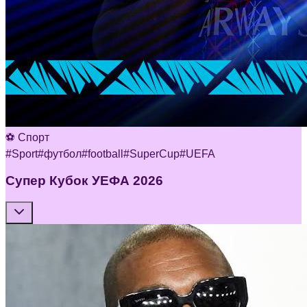
⚽ Спорт
#
Sport
#
футбол
#
football
#
SuperCup
#
UEFA
Супер Кубок УЕФА 2026