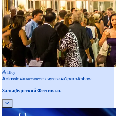
🎪 Шоу
#
classic
#
классическая музыка
#
Opera
#
show
Зальцбургский Фестиваль