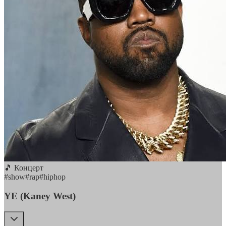
🎵 Концерт
#
show
#
rap
#
hiphop
YE (Kaney West)