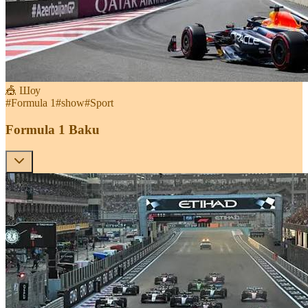
🎪 Шоу
#
Formula 1
#
show
#
Sport
Formula 1 Baku