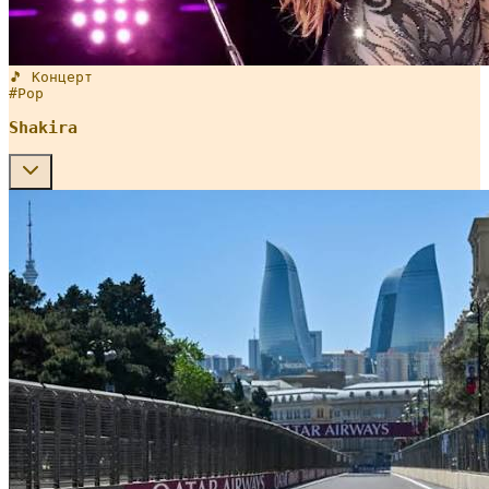
🎵 Концерт
#
Pop
Shakira