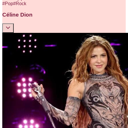
#
Pop
#
Rock
Céline Dion