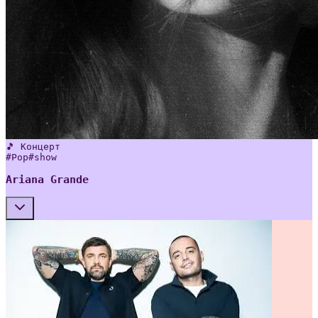
🎵 Концерт
#
Pop
#
show
Ariana Grande