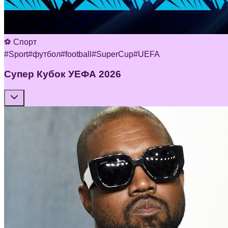
⚽ Спорт
#
Sport
#
футбол
#
football
#
SuperCup
#
UEFA
Супер Кубок УЕФА 2026