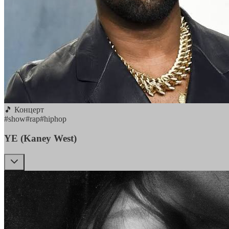
🎵 Концерт
#
show
#
rap
#
hiphop
YE (Kaney West)