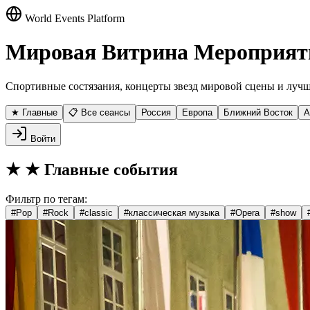
World Events Platform
Мировая Витрина Мероприят
Спортивные состязания, концерты звезд мировой сцены и лучш
★ Главные
📋 Все сеансы
Россия
Европа
Ближний Восток
А
Войти
★
★ Главные события
Фильтр по тегам:
#
Pop
#
Rock
#
classic
#
классическая музыка
#
Opera
#
show