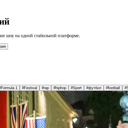
ий
ие шоу на одной стабильной платформе.
зия
#
Formula 1
#
Festival
#
rap
#
hiphop
#
Sport
#
футбол
#
football
#