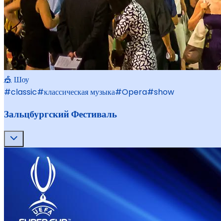
🎪 Шоу
#
classic
#
классическая музыка
#
Opera
#
show
Зальцбургский Фестиваль