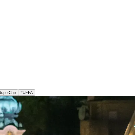
SuperCup
#
UEFA