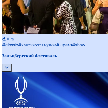
🎪 Шоу
#
classic
#
классическая музыка
#
Opera
#
show
Зальцбургский Фестиваль