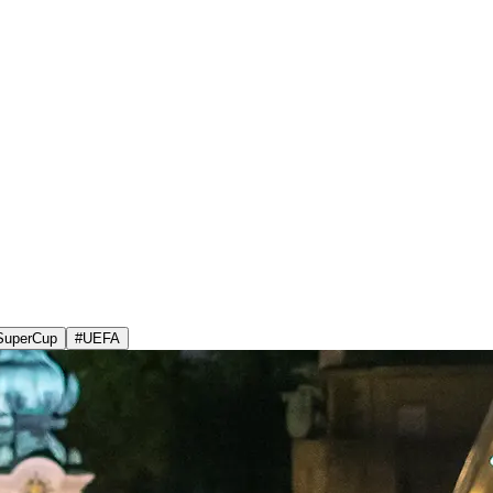
SuperCup
#
UEFA