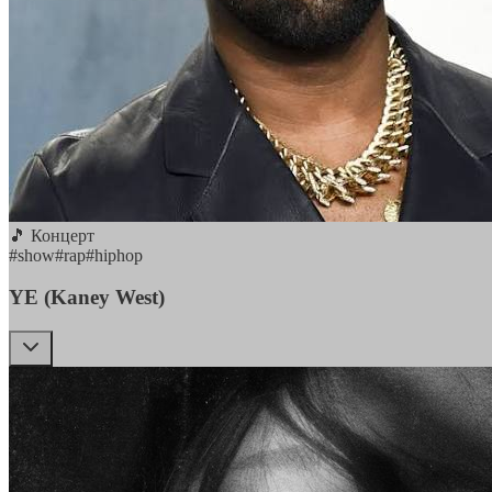
🎵 Концерт
#
show
#
rap
#
hiphop
YE (Kaney West)