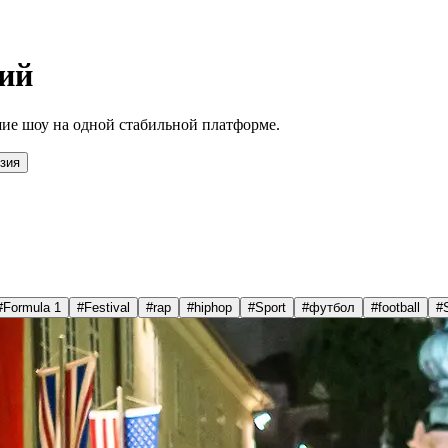
ий
ие шоу на одной стабильной платформе.
зия
#
Formula 1
#
Festival
#
rap
#
hiphop
#
Sport
#
футбол
#
football
#