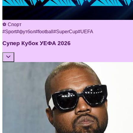
⚽ Спорт
#
Sport
#
футбол
#
football
#
SuperCup
#
UEFA
Супер Кубок УЕФА 2026