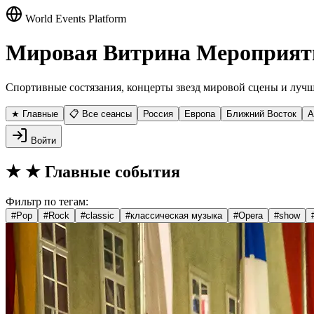
World Events Platform
Мировая Витрина Мероприят
Спортивные состязания, концерты звезд мировой сцены и лучш
★ Главные
📋 Все сеансы
Россия
Европа
Ближний Восток
А
Войти
★
★ Главные события
Фильтр по тегам:
#
Pop
#
Rock
#
classic
#
классическая музыка
#
Opera
#
show