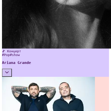
🎵 Концерт
#
Pop
#
show
Ariana Grande