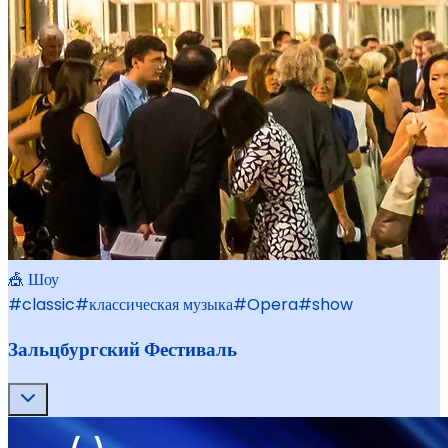
🎪 Шоу
#
classic
#
классическая музыка
#
Opera
#
show
Зальцбургский Фестиваль