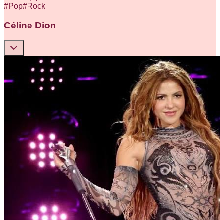
#
Pop
#
Rock
Céline Dion