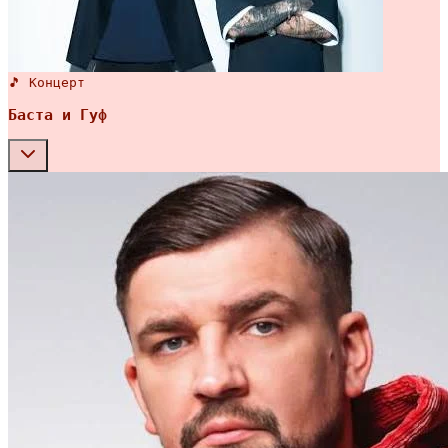
🎵 Концерт
Баста и Гуф