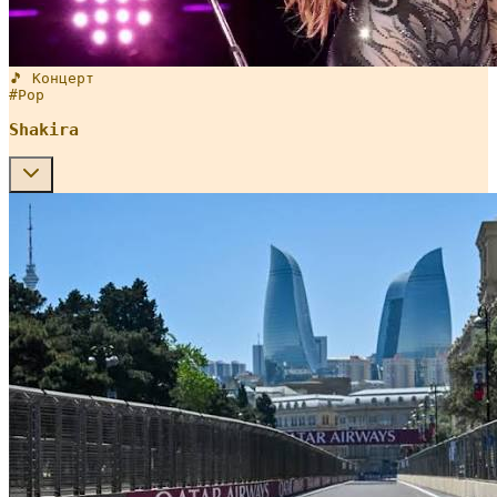
🎵 Концерт
#
Pop
Shakira