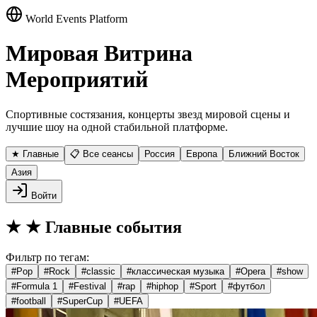
World Events Platform
Мировая Витрина
Мероприятий
Спортивные состязания, концерты звезд мировой сцены и
лучшие шоу на одной стабильной платформе.
★ Главные
📋 Все сеансы
Россия
Европа
Ближний Восток
Азия
Войти
★
★ Главные события
Фильтр по тегам:
#
Pop
#
Rock
#
classic
#
классическая музыка
#
Opera
#
show
#
Formula 1
#
Festival
#
rap
#
hiphop
#
Sport
#
футбол
#
football
#
SuperCup
#
UEFA