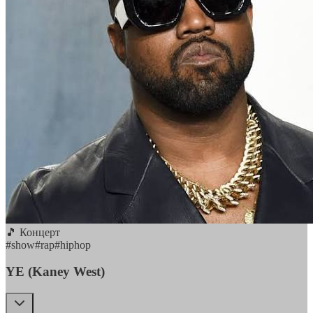
🎵 Концерт
#
show
#
rap
#
hiphop
YE (Kaney West)