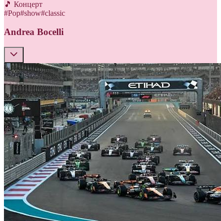
🎵 Концерт
#
Pop
#
show
#
classic
Andrea Bocelli