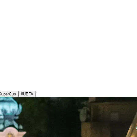
SuperCup
#
UEFA