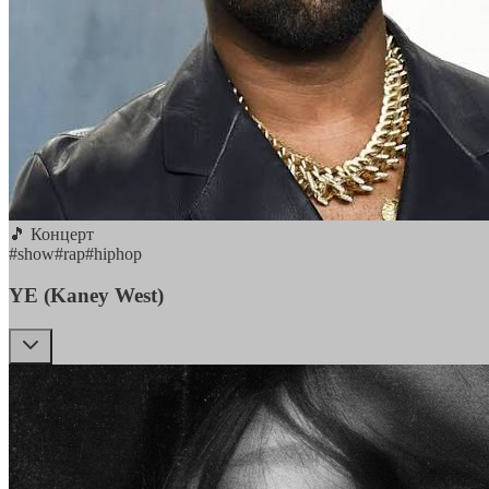
🎵 Концерт
#
show
#
rap
#
hiphop
YE (Kaney West)