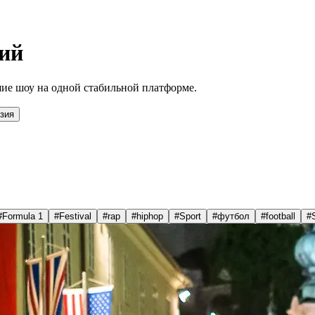
ий
ие шоу на одной стабильной платформе.
зия
#
Formula 1
#
Festival
#
rap
#
hiphop
#
Sport
#
футбол
#
football
#