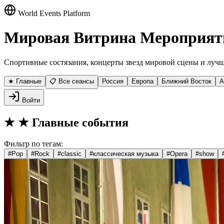
World Events Platform
Мировая Витрина Мероприят
Спортивные состязания, концерты звезд мировой сцены и лучш
★ Главные
📋 Все сеансы
Россия
Европа
Ближний Восток
А
Войти
★
★ Главные события
Фильтр по тегам:
#
Pop
#
Rock
#
classic
#
классическая музыка
#
Opera
#
show