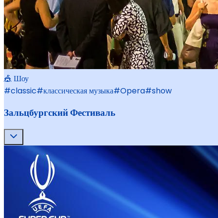
🎪 Шоу
#
classic
#
классическая музыка
#
Opera
#
show
Зальцбургский Фестиваль