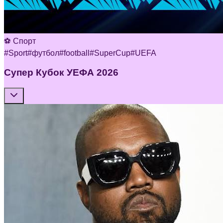
⚽ Спорт
#
Sport
#
футбол
#
football
#
SuperCup
#
UEFA
Супер Кубок УЕФА 2026