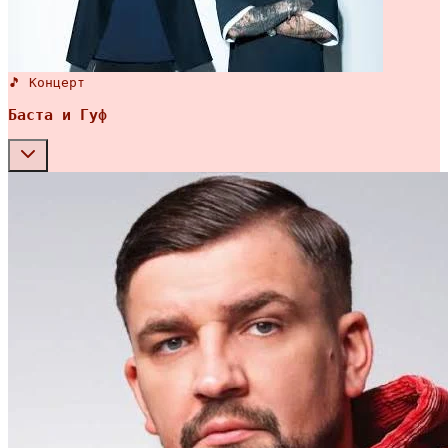
🎵 Концерт
Баста и Гуф