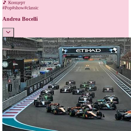
🎵 Концерт
#
Pop
#
show
#
classic
Andrea Bocelli