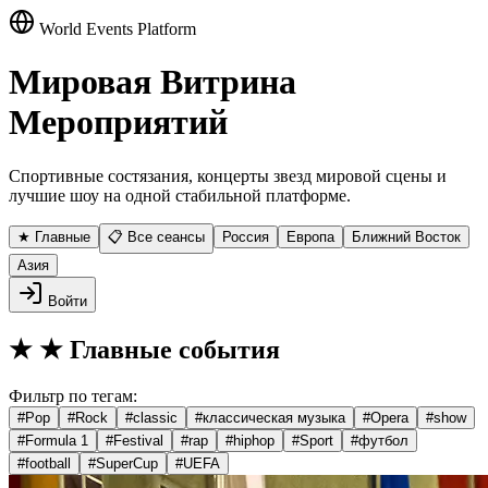
World Events Platform
Мировая Витрина
Мероприятий
Спортивные состязания, концерты звезд мировой сцены и
лучшие шоу на одной стабильной платформе.
★ Главные
📋 Все сеансы
Россия
Европа
Ближний Восток
Азия
Войти
★
★ Главные события
Фильтр по тегам:
#
Pop
#
Rock
#
classic
#
классическая музыка
#
Opera
#
show
#
Formula 1
#
Festival
#
rap
#
hiphop
#
Sport
#
футбол
#
football
#
SuperCup
#
UEFA