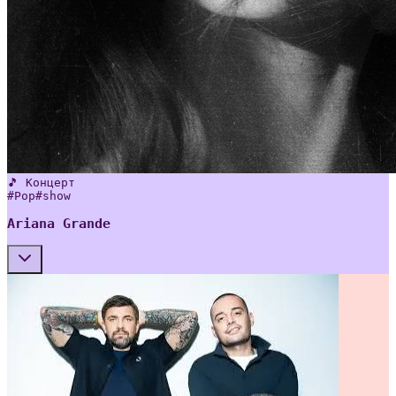
🎵 Концерт
#
Pop
#
show
Ariana Grande