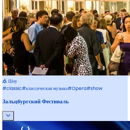
🎪 Шоу
#
classic
#
классическая музыка
#
Opera
#
show
Зальцбургский Фестиваль