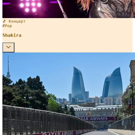
🎵 Концерт
#
Pop
Shakira