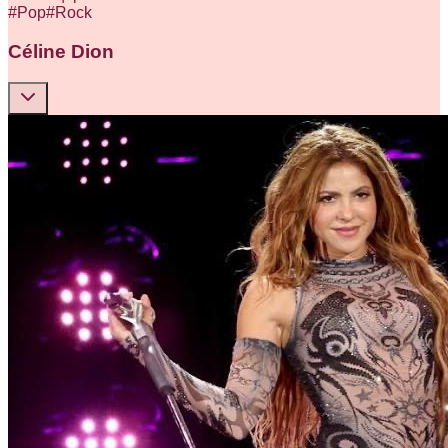
#
Pop
#
Rock
Céline Dion