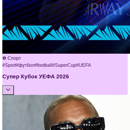
⚽ Спорт
#
Sport
#
футбол
#
football
#
SuperCup
#
UEFA
Супер Кубок УЕФА 2026