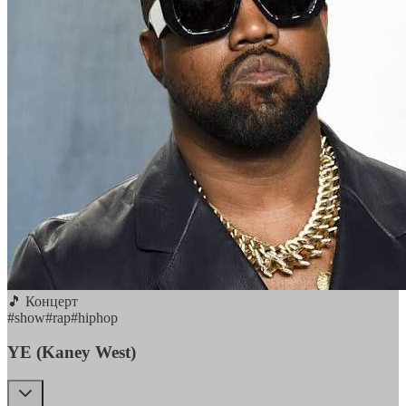
🎵 Концерт
#
show
#
rap
#
hiphop
YE (Kaney West)