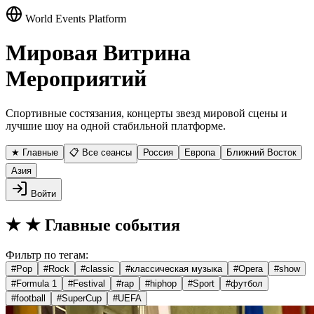
World Events Platform
Мировая Витрина
Мероприятий
Спортивные состязания, концерты звезд мировой сцены и
лучшие шоу на одной стабильной платформе.
★ Главные
📋 Все сеансы
Россия
Европа
Ближний Восток
Азия
Войти
★
★ Главные события
Фильтр по тегам:
#
Pop
#
Rock
#
classic
#
классическая музыка
#
Opera
#
show
#
Formula 1
#
Festival
#
rap
#
hiphop
#
Sport
#
футбол
#
football
#
SuperCup
#
UEFA