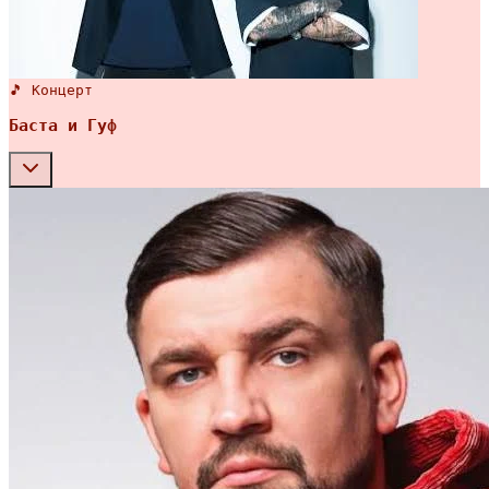
🎵 Концерт
Баста и Гуф