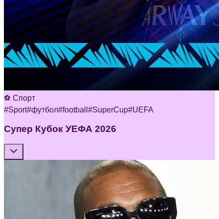
⚽ Спорт
#
Sport
#
футбол
#
football
#
SuperCup
#
UEFA
Супер Кубок УЕФА 2026