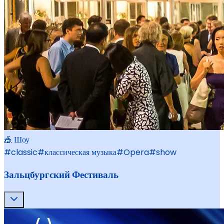
🎪 Шоу
#
classic
#
классическая музыка
#
Opera
#
show
Зальцбургский Фестиваль