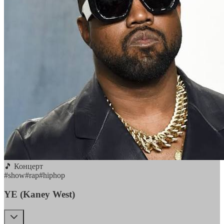
🎵 Концерт
#
show
#
rap
#
hiphop
YE (Kaney West)