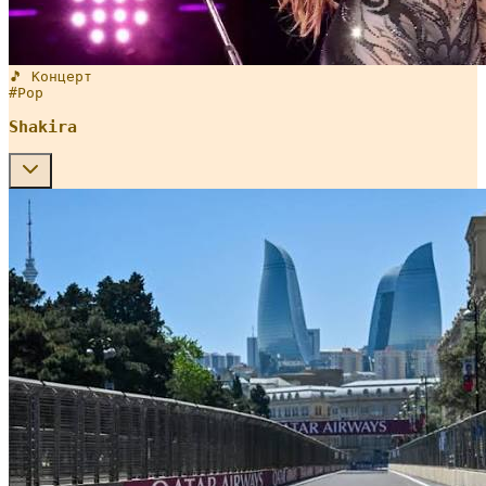
🎵 Концерт
#
Pop
Shakira