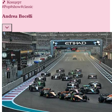
🎵 Концерт
#
Pop
#
show
#
classic
Andrea Bocelli