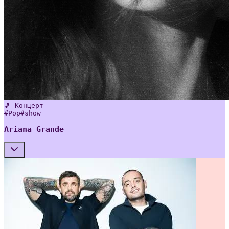
🎵 Концерт
#
Pop
#
show
Ariana Grande