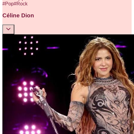
#
Pop
#
Rock
Céline Dion